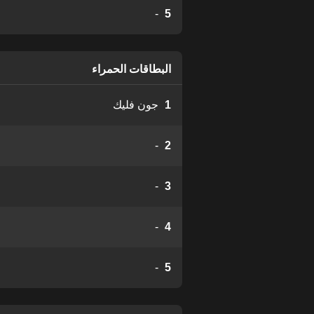
-
5
البطاقات الحمراء
1
جون فليك
-
2
-
3
-
4
-
5