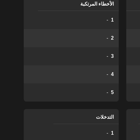
الأخطاء المرتكبة
-
1
-
2
-
3
-
4
-
5
التدخلات
-
1