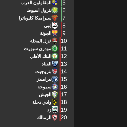
5
المقاولون العرب
6
بترول أسيوط
7
سيراميكا كليوباترا
8
إنبي
9
الجونة
10
غزل المحلة
11
مودرن سبورت
12
البنك الأهلي
13
القناة
14
بتروجيت
15
بيراميدز
16
سموحة
17
الجيش
18
وادي دجلة
19
زد
20
الزمالك