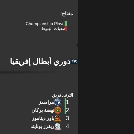
مفتاح:
Championship Playoff
تصفيات الهبوط
دوري أبطال إفريقيا
الترتيب
فريق
1
بيراميدز
2
نهضة بركان
3
باور ديناموز
4
ريفرز يونايتد