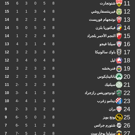
11
شتوتجارت
8
5
0
3
6
15
12
فيرينتسفاروشي
8
4
3
1
1
15
13
نوتنجهام فوريست
8
4
2
2
8
14
14
فيكتوريا بلزن
8
3
5
0
5
14
15
النجم الأحمر بلجراد
8
4
2
2
1
14
16
سيلتا فيجو
8
4
1
3
4
13
17
باوك سالونيكا
8
3
3
2
3
12
18
ليل
8
4
0
4
3
12
19
فنربخشه
8
3
3
2
3
12
20
باناثينايكوس
8
3
3
2
2
12
21
سيلتيك
8
3
2
3
-2
11
22
لودوجوريتس رازجراد
8
3
1
4
-3
10
23
دينامو زغرب
8
3
1
4
-4
10
24
بران
8
2
3
3
-2
9
25
يونج بويز
8
3
0
5
-6
9
26
شتورم جراتس
8
2
1
5
-6
7
27
ستياوا بوخارست
8
2
1
5
-7
7