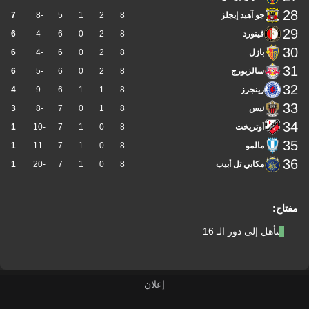
28
جو آهيد إيجلز
8
2
1
5
-8
7
29
فينورد
8
2
0
6
-4
6
30
بازل
8
2
0
6
-4
6
31
سالزبورج
8
2
0
6
-5
6
32
رينجرز
8
1
1
6
-9
4
33
نيس
8
1
0
7
-8
3
34
أوتريخت
8
0
1
7
-10
1
35
مالمو
8
0
1
7
-11
1
36
مكابي تل أبيب
8
0
1
7
-20
1
مفتاح:
التأهل إلى دور الـ 16