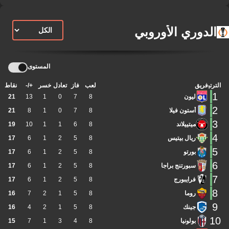
الدوري الأوروبي
المستوى
الترتيب
فريق
لعب
فاز
تعادل
خسر
+/-
نقاط
1
ليون
8
7
0
1
13
21
2
أستون فيلا
8
7
0
1
8
21
3
ميتييلاند
8
6
1
1
10
19
4
ريال بيتيس
8
5
2
1
6
17
5
بورتو
8
5
2
1
6
17
6
سبورتنج براجا
8
5
2
1
6
17
7
فرايبورج
8
5
2
1
6
17
8
روما
8
5
1
2
7
16
9
جينك
8
5
1
2
4
16
10
بولونيا
8
4
3
1
7
15