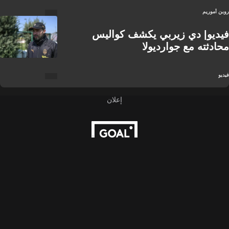
روبن أموريم
فيديو| دي زيربي يكشف كواليس
محادثته مع جوارديولا
فيديو