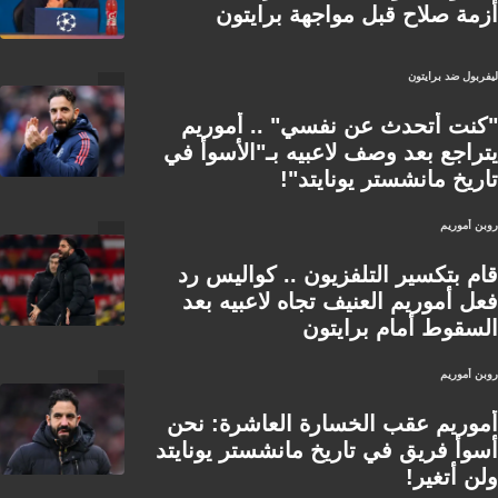
أزمة صلاح قبل مواجهة برايتون
ليفربول ضد برايتون
"كنت أتحدث عن نفسي" .. أموريم
يتراجع بعد وصف لاعبيه بـ"الأسوأ في
تاريخ مانشستر يونايتد"!
روبن أموريم
قام بتكسير التلفزيون .. كواليس رد
فعل أموريم العنيف تجاه لاعبيه بعد
السقوط أمام برايتون
روبن أموريم
أموريم عقب الخسارة العاشرة: نحن
أسوأ فريق في تاريخ مانشستر يونايتد
ولن أتغير!