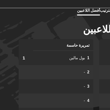
ترتيب
أفضل اللاعبين
لاعبين
تمريرة حاسمة
1
1
بول مالين
-
2
-
3
-
4