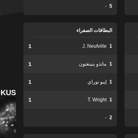
-
5
البطاقات الصفراء
1
J. Neufville
1
1
1
ماتذو بنينغتون
1
1
إيبو توراي
OKUS
1
T. Wright
1
-
2