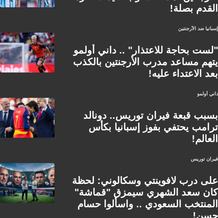
القدم بصلة!
إسبانيا ضد الأرجنتين
"لست بحاجة للاعتذار" .. داني أولمو
يتهم مساعد مدرب الأرجنتين بالكذب
بعد الاعتداء عليه!
داني أولمو
بسبب قبعة فيران توريس.. دونالد
ترامب يحتفي بفوز إسبانيا بكأس
العالم!
فيران توريس
على درب لافوينتي وسكالوني: لحظة
كان سعد الشهري سيمزق "قماشة"
المنتخب السعودي .. واسألوا حسام
حسن!