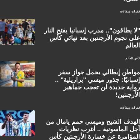
فقرات ومقالات
"لا يطاقون".. مدرب إسبانيا يفتح النار
على نجوم الأرجنتين بعد نهائي كأس
العالم
كأس العالم
مواطن إيطالي يحمل جواز سفر
إسبانيًا: جذور ميسي "برازيلية" ..
رواية جديدة لن تعجب جماهير
الأرجنتين!
فقرات ومقالات
الهدف الشبح وميسي حمم يامال من
أجل الماسونية .. أغرب نظريات
المؤامرة عن خسارة الأرجنتين كأس