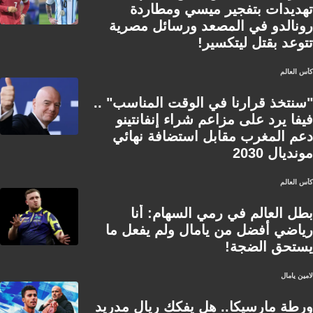
تهديدات بتفجير ميسي ومطاردة
رونالدو في المصعد ورسائل مصرية
تتوعد بقتل ليتكسير!
كأس العالم
"سنتخذ قرارنا في الوقت المناسب" ..
فيفا يرد على مزاعم شراء إنفانتينو
دعم المغرب مقابل استضافة نهائي
مونديال 2030
كأس العالم
بطل العالم في رمي السهام: أنا
رياضي أفضل من يامال ولم يفعل ما
يستحق الضجة!
لامين يامال
ورطة مارسيكا.. هل يفكك ريال مدريد