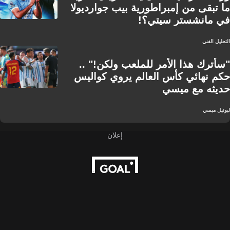
ما تبقى من إمبراطورية بيب جوارديولا
في مانشستر سيتي؟!
التحليل الفني
"سأترك هذا الأمر للملعب ولكن!" ..
حكم نهائي كأس العالم يروي كواليس
حديثه مع ميسي
ليونيل ميسي