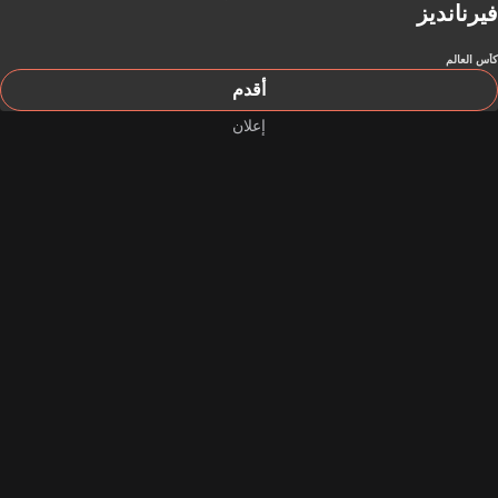
فيرنانديز
كأس العالم
أقدم