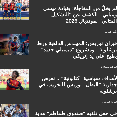
لم يخلُ من المفاجأة: بقيادة ميسي
ومبابي.. الكشف عن "التشكيل
المثالي" لمونديال 2026
كأس العالم
فيران توريس: المهندس الداهية ورط
برشلونة.. ومشروع "ديمبيلي جديد"
يطبخ على يد إنريكي
فقرات ومقالات
لأهداف سياسية "كتالونية" .. تعرض
جدارية "البطل" توريس للتخريب في
برشلونة
فيران توريس
في حفل تلقيه "صندوق طماطم" هدية