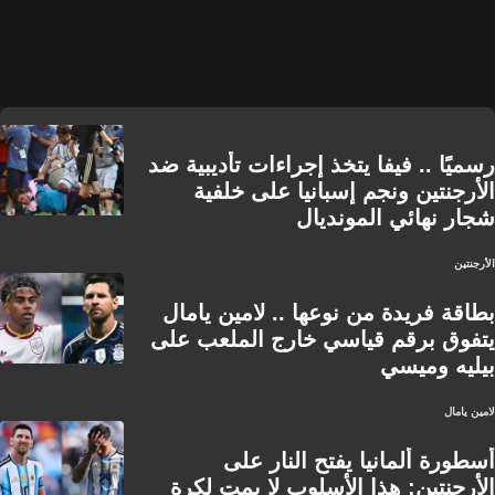
رسميًا .. فيفا يتخذ إجراءات تأديبية ضد
الأرجنتين ونجم إسبانيا على خلفية
شجار نهائي المونديال
الأرجنتين
بطاقة فريدة من نوعها .. لامين يامال
يتفوق برقم قياسي خارج الملعب على
بيليه وميسي
لامين يامال
أسطورة ألمانيا يفتح النار على
الأرجنتين: هذا الأسلوب لا يمت لكرة