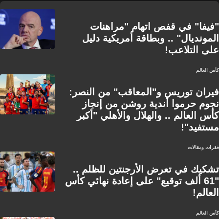
"فيفا" في قفص اتهام "مراهنات
المونديال" .. وبطاقة أمريكية دليل
على التلاعب!
كأس العالم
فيران توريس و"المعاقب" من النصر:
نجوم حرموا أندية روشن من إنجاز
كأس العالم .. والهلال والأهلي "أكبر
مستفيد"!
فقرات ومقالات
تشكيك في تعرض الأرجنتين للظلم ..
"61 ألف توقيع" على إعادة نهائي كأس
العالم!
كأس العالم