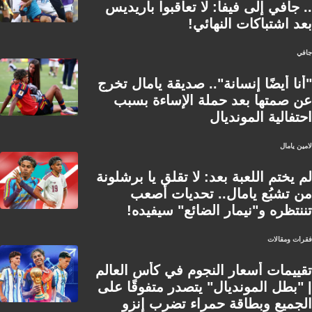
.. جافي إلى فيفا: لا تعاقبوا باريديس
بعد اشتباكات النهائي!
جافي
"أنا أيضًا إنسانة".. صديقة يامال تخرج
عن صمتها بعد حملة الإساءة بسبب
احتفالية المونديال
لامين يامال
لم يختم اللعبة بعد: لا تقلق يا برشلونة
من تشبُع يامال.. تحديات أصعب
تننتظره و"نيمار الضائع" سيفيده!
فقرات ومقالات
تقييمات أسعار النجوم في كأس العالم
| "بطل المونديال" يتصدر متفوقًا على
الجميع وبطاقة حمراء تضرب إنزو