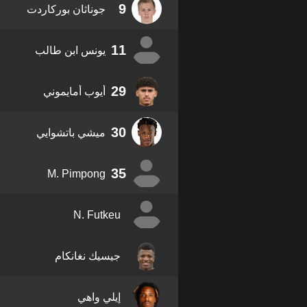
9
جوناثان بوركاردت
11
يونس ابن طالب
29
أيوب أمايموني
30
ميشي باتشوايي
35
M. Pimpong
N. Futkeu
جيسيك نغانكام
إيلي واهي