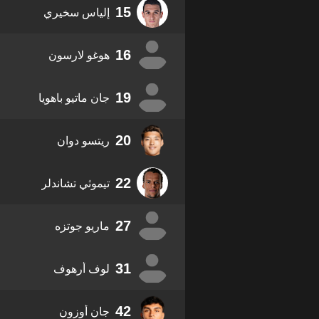
15
إلياس سخيري
16
هوغو لارسون
19
جان ماتيو باهويا
20
ريتسو دوان
22
تيموثي تشاندلر
27
ماريو جوتزه
31
لوف أرهوف
42
جان أوزون