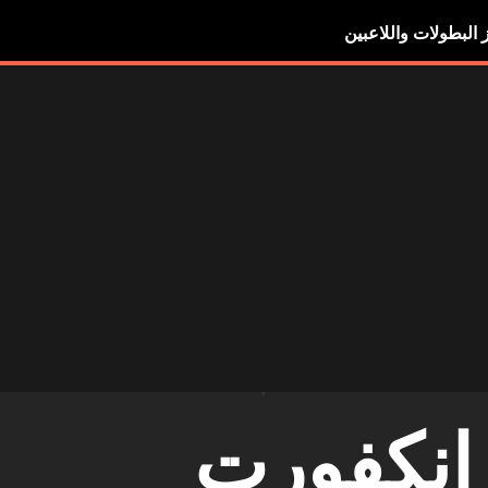
ز البطولات واللاعبين
انكفورت