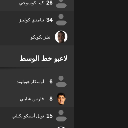
26
كيتا كوسوجي
34
ننامدي كولينز
نيلز نكونكو
لاعبو خط الوسط
6
أوسكار هويلوند
8
فارس شايبي
15
نويل أسيكو نكيلي