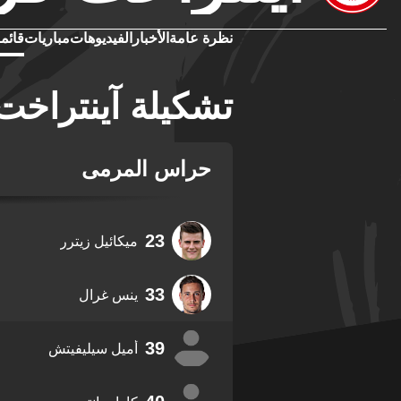
نظرة عامة
الأخبار
الفيديوهات
مباريات
قائمة
تشكيلة آينتراخت
حراس المرمى
23
ميكائيل زيترر
33
ينس غرال
39
أميل سيليفيتش