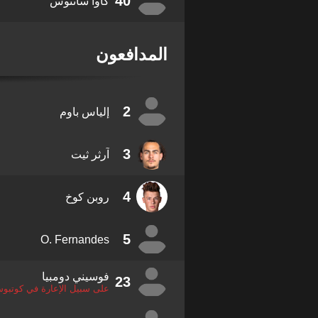
40
كاوا سانتوس
المدافعون
2
إلياس باوم
3
آرثر ثيت
4
روبن كوخ
5
O. Fernandes
فوسيني دومبيا
23
على سبيل الإعارة في كوتبو