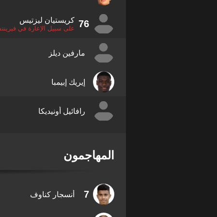
كريستيان ليزتيس
76
على سبيل الإعارة في فيرين
مارفين ديلز
إيريك إبيمبا
رافائيل أونيديكا
المهاجمون
7
أنسجار كناوف