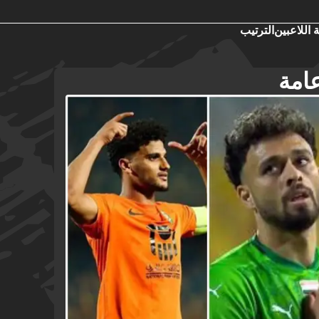
 اللاعبين
الترتيب
امة