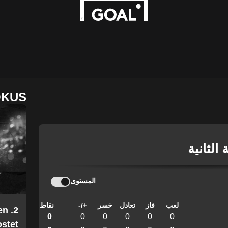
OKUS
الثانية
المستوى
لعب
فاز
تعادل
خسر
+/-
نقاط
en
0
0
0
0
0
0
stet