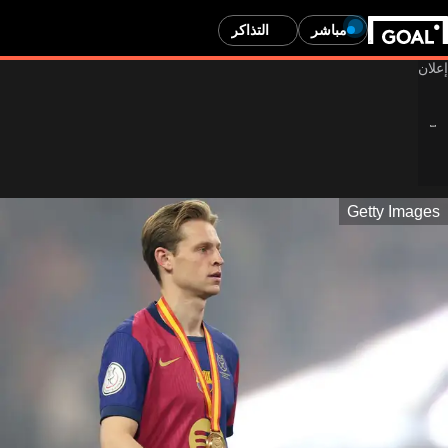
مباشر
التذاكر
Getty Images