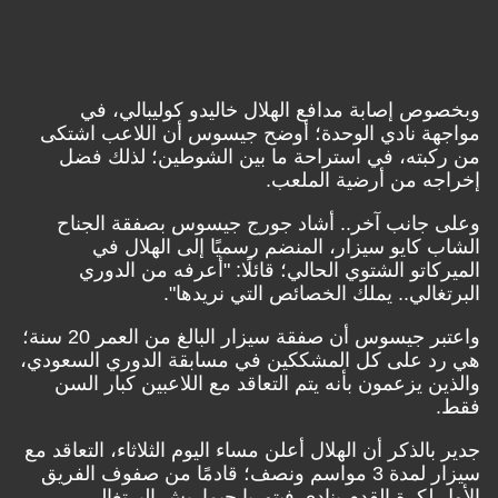
ص إصابة مدافع الهلال خاليدو كوليبالي، في
هة نادي الوحدة؛ أوضح جيسوس أن اللاعب اشتكى
بته، في استراحة ما بين الشوطين؛ لذلك فضل
ه من أرضية الملعب.
 جانب آخر.. أشاد جورج جيسوس بصفقة الجناح
 كايو سيزار، المنضم رسميًا إلى الهلال في
كاتو الشتوي الحالي؛ قائلًا: "أعرفه من الدوري
غالي.. يملك الخصائص التي نريدها".
اعتبر جيسوس أن صفقة سيزار البالغ من العمر 20 سنة؛
د على كل المشككين في مسابقة الدوري السعودي،
ن يزعمون بأنه يتم التعاقد مع اللاعبين كبار السن
.
بالذكر أن
الهلال أعلن مساء اليوم الثلاثاء، التعاقد مع
سيزار لمدة 3 مواسم ونصف؛ قادمًا من صفوف الفريق
 لكرة القدم بنادي فيتوريا جيماريش البرتغالي
.