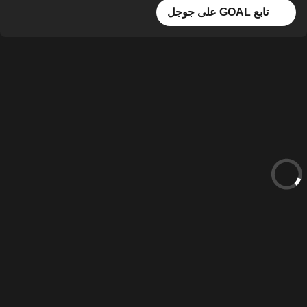
تابع GOAL على جوجل