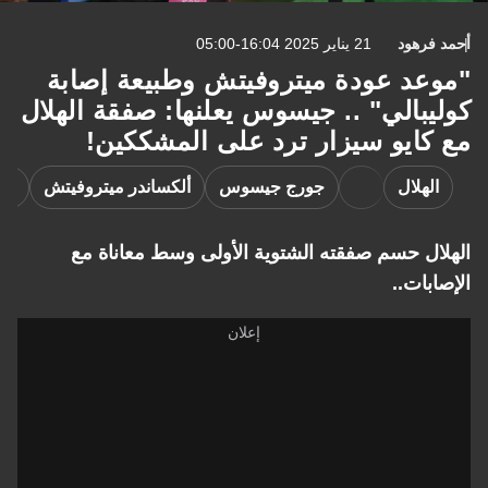
رهود
21 يناير 2025 16:04-05:00
عد عودة ميتروفيتش وطبيعة إصابة
بالي" .. جيسوس يعلنها: صفقة الهلال
كايو سيزار ترد على المشككين!
لهلال
جورج جيسوس
ألكساندر ميتروفيتش
خاليدو كول
ل حسم صفقته الشتوية الأولى وسط معاناة مع
بات..