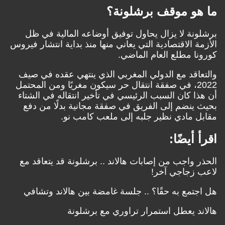
ما هو موقف برشلونة؟
برشلونة لا يزال يحاول توفيق أوضاعه المالية في ظل
الأزمة الاقتصادية التي يعاني منها منذ بداية انتشار فيروس
كورونا مطلع العام الماضي.
والتعاقد مع الدولي المغربي الذي ينتهي عقده في صيف
2022، في صفقة انتقال حر سيكون مغريًا ومن المحتمل
أن هذا كان السبب الرئيسي في تأخير انتقاله في الشتاء
بحيث ينضم إلى الفريق في صفقة مجانية بدلًا من دفع
مقابل مادي نظير جلبه إلى ملعب كامب نو.
اقرأ أيضًا:
الحذر واجب من إصابات هالاند .. برشلونة قد يتعاقد مع
لاعب زجاجي آخر!
هل اجتمع به حقًا؟ .. جلسة غامضة بين هالاند وتشافي
هالاند يعطل استمرار تراوري مع برشلونة