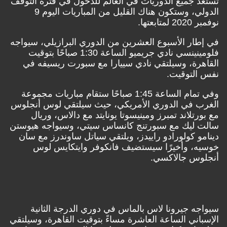
تستعد جميع الدوريات في العالم للدخول في فترة التوقف
الدولي، وستكون هناك القليل من المباريات اليوم 9
نوفمبر 2020 لمتابعتها.
في إطار الأسبوع العشرين من الدوري البرازيلي، سيواجه
فلومينينسي نادي جريميو الساعة 1:30 صباحًا بتوقيت
القاهرة، وسيلتقي نادي سييارا مع سبورت ريسيفه في
نفس التوقيت.
وفي تمام الساعة 1:45 صباحًا ستقام مباريات مجموعة
الغرب في الدوري الأمريكي، حيث سيلتقي لوس أنجلوس
مع بورتلاند تمبرز ومينيسوتا يونايتد مع دالاس، وريال
سالت ليك مع سبورتنج كانساس سيتي، وسيواجه هيوستن
دينامو كولورادو راييدز، ويلتقي سياتل ساوندرز مع سان
خوسيه، وأخيرًا سيستضيف فانكوفر وايتكايس لوس
أنجلوس جالاكسي.
سيواجه جيرونا لاس بالماس في دوري الدرجة الثانية
الإسباني الساعة العاشرة مساءً بتوقيت القاهرة، وسيلتقي