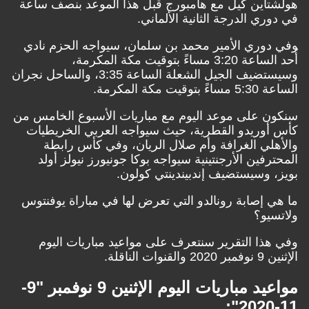
هولشتاين كيل مع هامبورج قبل هذا الموعد بنصف ساعة
في دوري الدرجة الثانية الألماني.
وفي دوري الأمير محمد بن سلمان، سيواجه الحزم نادي
أُحد الساعة 3:20 مساءً بتوقيت مكة المكرمة،
وسيستضيف الجيل الشعلة الساعة 3:35، والساحل نجران
الساعة 5:30 مساءً بتوقيت مكة المكرمة.
سنكون على موعد اليوم مع مباريات الأسبوع الخامس من
كأس أوريدو القطرية، حيث سيواجه العربي الخريطيات
والأهلي الغرافة وأم صلال الريان، وفي كأس رابطة
المحترفين الأرجنتينية سيواجه بوكا جونيورز نيولز أولد
بويز، وسيستضيف إندبيندينتي كولون.
ما هي إصابة رونالدو التي تعرض لها في مباراة يوفنتوس
ولاتسيو؟
وفي هذا التقرير سنتعرف على مواعيد مباريات اليوم
الإثنين 9 نوفمبر 2020 والقنوات الناقلة.
مواعيد مباريات اليوم الإثنين 9 نوفمبر "9-
11-2020":