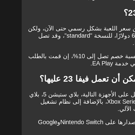
لن شركة EA Sports، عن سعر اللعبة بشكل رسمي حتى الآن، ولكن
من المنتظر أن يكون السعر 60 دولارًا، للنسخة "standard"، وقد تصل
ومن الممكن أن تحصل على نسبة خصم تصل إلى 10%، إن قمت بالطلب
 EA Play.
ن تعمل فيفا 23 عليها؟
سيتم إصدار لعبة فيفا 23 لتعمل على الأجهزة التالية، بلاي ستيشن 5، بلاي
ستيشن 4، Xbox Series X/S، Xbox One، بالإضافة إلى نظام تشغيل
كما ستعمل اللعبة أيضًا ويتم إصدارها على Nintendo SwitchوGoogle