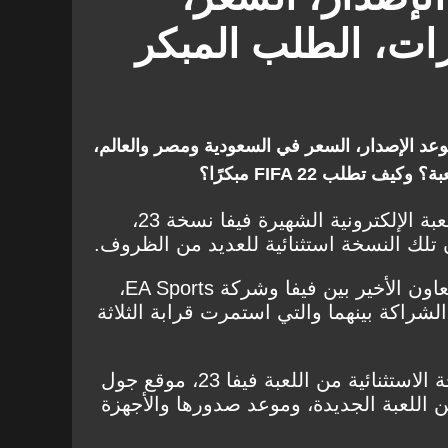
زات، الطلب المبكر
 تريد معرفته عن فيفا 23، موعد الإصدار، السعر في السعودية ومصر والعالم،
 تطلب FIFA 22 مبكرًا؟
ينتظر الجميع بشغف صدور اللعبة الإلكترونية الشهيرة فيفا نسخة 23،
 تلك النسخة استثنائية للعديد من الظروف.
ستكون نسخة فيفا 23، هي التعاون الأخير بين فيفا وشركة EA Sports،
لشراكة بينهما والتي استمرت قرابة الثلاثة
وبينما نحن ننتظر صدور النسخة الاستثنائية من اللعبة فيفا 23، موقع جول
للعبة الجديدة، وموعد صدورها والأجهزة