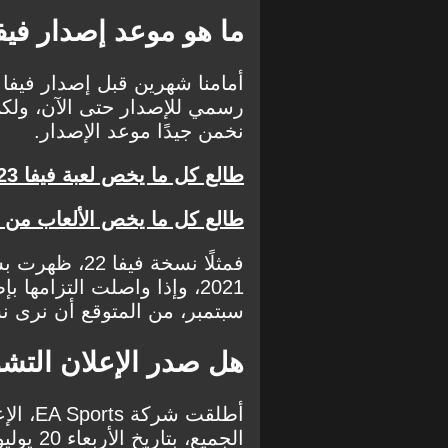
ما هو موعد إصدار فيفا 3
رسمي للإصدار حتى الآن، ولكن 
نخمن جيدًا موعد الإصدار.
طالع كل ما يخص لعبة فيفا 23
طالع كل ما يخص الألعاب من ه
فمثلًا نسخة ف
2021، وإذا واصلت التزامها
سبتمبر، من المتوقع أن نرى نسخة فيفا 23 يوم الجمعة
هل صدر الإعلان التشويق
أطلقت ش
الجميع، بتاريخ الأربعاء 20 يوليو 2022، تحت عنوان "The World's Game".