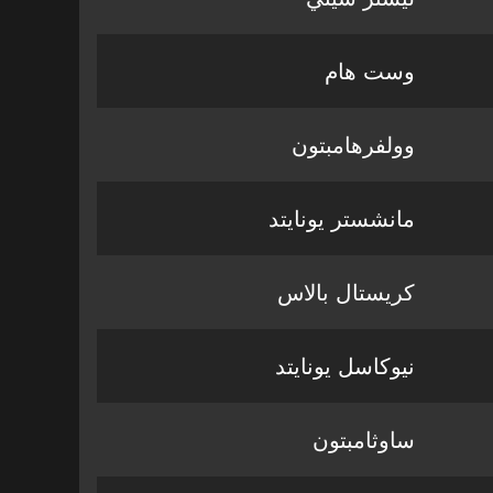
وست هام
وولفرهامبتون
مانشستر يونايتد
كريستال بالاس
نيوكاسل يونايتد
ساوثامبتون