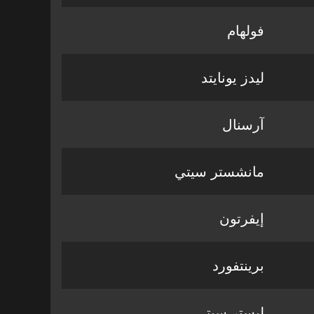
فولهام
ليدز يونايتد
آرسنال
مانشستر سيتي
إيفرتون
برينتفورد
ليستر سيتي