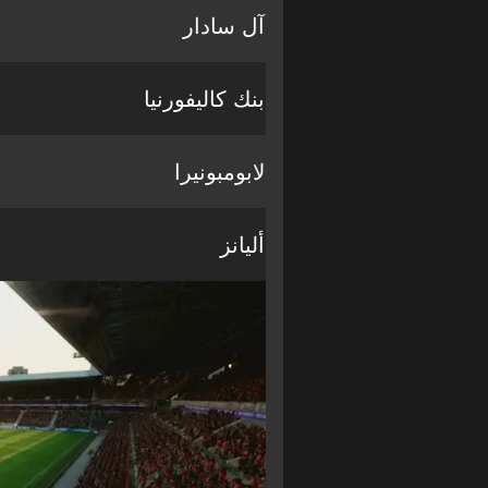
آل سادار
بنك كاليفورنيا
لابومبونيرا
أليانز