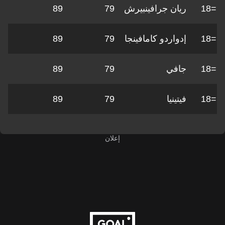
=18
ريان جرافينبيرش
79
89
=18
إدواردو كامافينجا
79
89
=18
جافي
79
89
=18
فيتينيا
79
89
إعلان