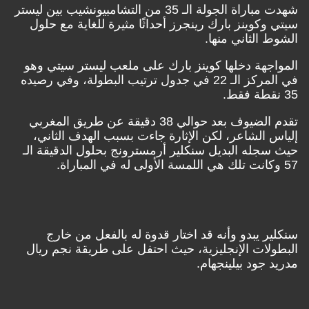
شهدت مباراة الجولة الـ 35 من التشامبيونشيب بين ليستر
سيتي وكوينز بارك رينجرز أحداثًا مثيرة للغاية مع حلول
الشوط الثاني منها.
المواجهة دخلها كوينز بارك على ملعب ليستر سيتي وهو
في المركز الـ 22 في جدول ترتيب البطولة، وفي رصيده
35 نقطة فقط.
تقدم الضيوف بعد حوالي 38 دقيقة عن طريق المغربي
إلياس الشاعر، لكن الإثارة جاءت بسبب الهدف الثاني،
حيث سجله البديل سنكلير أرمسترونج بحلول الدقيقة الـ
57 وكانت تلك هي اللمسة الأولى له في المباراة.
سنكلير يبدو وأنه قد اختار قدوة له بالفعل من خارج
البطولات الإنجليزية، حيث احتفل على طريقة نجم ريال
مدريد جود بيلينجهام.