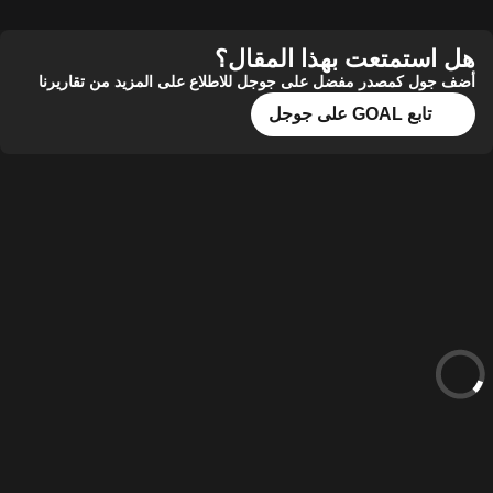
هل استمتعت بهذا المقال؟
أضف جول كمصدر مفضل على جوجل للاطلاع على المزيد من تقاريرنا
تابع GOAL على جوجل