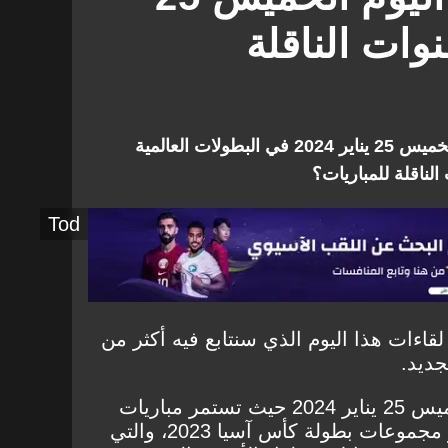
مان
قيرغيزستان
عمان
20 والقنوات الناقلة
البحرين
كأس الاتحاد الإنجليزي
جنوبية
ماليزيا
نموث
سوانسي سيتي
تعرف على جدول مباريات اليوم الخميس 25 يناير 2024 في البطولات العالمية
الناقلة للمباريات؟
Tod
تعرض معكم "جول | Goal" لقاءات هذا اليوم الذي سنتابع فيه أكثر من
جديد.
ونسرد لكم مباريات اليوم الخميس 25 يناير 2024 حيث تستمر مباريات
الجولة الثالثة والآخيرة من دور مجموعات بطولة كأس آسيا 2023، والتي