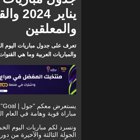
إشبيلية
قيرغيزستان ضد ع
يناير 24
الأردن ضد البحرين
الأردن
والمعلقين
كوريا الجنوبية ضد ماليزيا
كوريا ال
بورنموث ضد سوانسي سيتي
بور
والمباريات العربية وما هي القنوات 
يس
مباراة قوية وهامة في العام ال