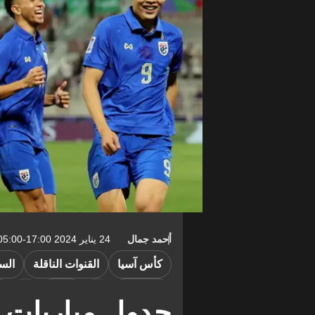
أحمد جمال
24 يناير 2024 17:00-05:00
كأس آسيا
القنوات الناقلة
السع
السعودية
تايلاند
أ