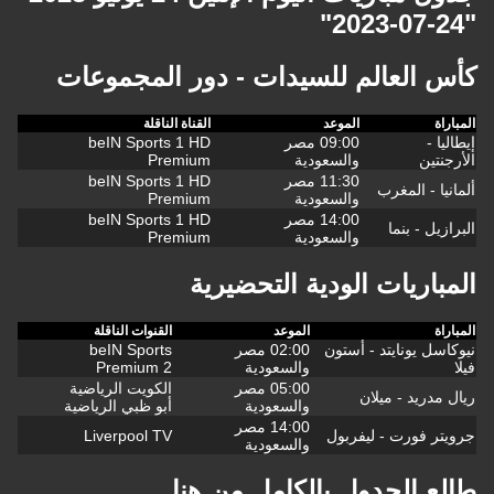
"24-07-2023"
كأس العالم للسيدات - دور المجموعات
المباراة
الموعد
القناة الناقلة
إيطاليا -
09:00 مصر
beIN Sports 1 HD
الأرجنتين
والسعودية
Premium
11:30 مصر
beIN Sports 1 HD
ألمانيا - المغرب
والسعودية
Premium
14:00 مصر
beIN Sports 1 HD
البرازيل - بنما
والسعودية
Premium
المباريات الودية التحضيرية
المباراة
الموعد
القنوات الناقلة
نيوكاسل يونايتد - أستون
02:00 مصر
beIN Sports
فيلا
والسعودية
Premium 2
05:00 مصر
الكويت الرياضية
ريال مدريد - ميلان
والسعودية
أبو ظبي الرياضية
14:00 مصر
جرويتر فورت - ليفربول
Liverpool TV
والسعودية
طالع الجدول بالكامل من هنا