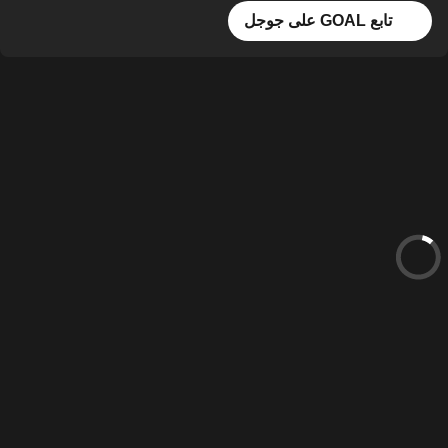
تابع GOAL على جوجل