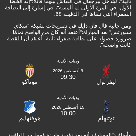
ثانية"، ليتدخل بيرجفال في النقاش بينهما قائلًا:"إنه الخطأ
الأول، في المرة الأولى لم ألمسه"، في إشارة إلى البطاقة
الصفراء التي تلقاها في الدقيقة 68.
ومن جانبه قال فان دايك في تصريحات لشبكة "سكاي
سبورتس" بعد المباراة:"أعتقد أنه كان من الواضح تمامًا
ضرورة حصوله على بطاقة صفراء ثانية، أعتقد أن اللقطة
كانت واضحة".
وديات الأندية
9 أغسطس 2026
09:30
ليفربول
موناكو
وديات الأندية
15 أغسطس 2026
10:00
توتنهام
هوفنهايم
وأضاف:"المصادفة أنه بعد دقيقة واحدة فقط من الواقعة