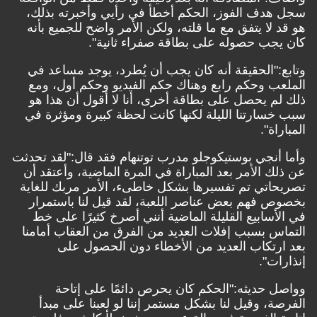
سجل هدف الفوز، الحكم أخطأ في رأيي وأخبرته بذلك،
هو قد لا يتفق مع ما قلته، ولكن الأمر واضح للجميع بأنه
كان يجب حصوله على بطاقة صفراء ثانية".
وتابع:"الحقيقة أنه كان يجب أن يُطرد، يوجد مساعد في
الملعب وحكم رابع وهناك حكم الفيديو وحكم أول، ومع
ذلك لم يحصل على بطاقة أخرى، أنا لا أقول أن هذا هو
سبب خسارتنا الليلة لكنها كانت لحظة كبيرة ومؤثرة في
المباراة".
وأما أنجي بوستيكوجلو مدرب توتنهام فقد قال:"لقد تحدثت
عن ذلك الأمر بعد المباراة في المرة الماضية، وأعتقد أن
تصريحاتي تم تفسيرها بشكل خاطىء، الأمر مربك للغاية
بخصوص فهم بعض عناصر اللعبة، لقد قيل لنا باستمرار
في الأسابيع القليلة الماضية أنني أصرخ كثيرًا على خط
التماس بسبب إفلات العديد من الفرق من العقاب أمامنا
بعد ارتكاب العديد من الأخطاء دون الحصول على
إنذارات".
وواصل حديثه:"الحكم كان يحرص دائمًا على إتاحة
الفرصة، وقيل لنا بشكل مستمر إننا لو لعبنا على مبدأ