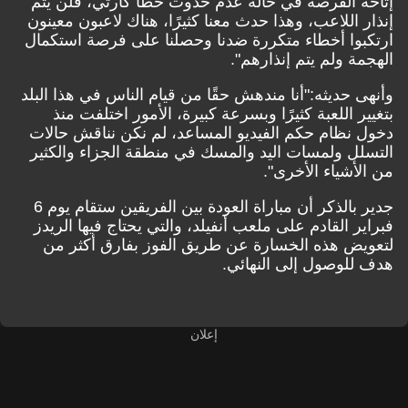
إتاحة الفرصة في حالة عدم حدوث خطأ كارثي، فلن يتم
إنذار اللاعب، وهذا حدث معنا كثيرًا، هناك لاعبون معينون
ارتكبوا أخطاء متكررة ضدنا وحصلنا على فرصة استكمال
الهجمة ولم يتم إنذارهم".
وأنهى حديثه:"أنا مندهش حقًا من قيام الناس في هذا البلد
بتغيير اللعبة كثيرًا وبسرعة كبيرة، الأمور اختلفت منذ
دخول نظام حكم الفيديو المساعد، لم نكن نناقش حالات
التسلل ولمسات اليد والمسك في منطقة الجزاء والكثير
من الأشياء الأخرى".
جدير بالذكر أن مباراة العودة بين الفريقين ستقام يوم 6
فبراير القادم على ملعب أنفيلد، والتي يحتاج فيها الريدز
لتعويض هذه الخسارة عن طريق الفوز بفارق أكثر من
هدف للوصول إلى النهائي.
إعلان