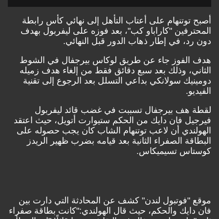
أصبح توتنهام على أعتاب التأهل إلى نهائي كأس رابطة
المحترفين "كاراباو كب"، بعد فوزه على ليفربول بهدف
دون رد، في إطار ذهاب الدور قبل النهائي.
هدف الفوز جاء عن طريق لوكاس بيرجفال في الشوط
الثاني، وذلك بعد سبع دقائق فقط من إلغاء هدف زميله
دومينيك سولانكي بداعي التسلل بعد الرجوع إلى تقنية
الفيديو.
لقطة هف بيرجفال تسببت في غضب قائد ليفربول
فيرجيل فان دايك من الحكم ستيوارت أتويل، حيث اعتقد
الهولندي أن لاعب توتنهام الشاب كان يجب حصوله على
البطاقة الصفراء الثانية بعد قيامه بضرب ظهير الريدز
كوستاس تسيميكاس.
موقع "فوتبول لندن" كشف عن المحادثة التي دارت بين
فان دايك والحكم، حيث قال الهولندي:"كانت بطاقة صفراء