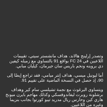
رلينج هالاند، هداف مانشستر سيتي، تقييمات
اللاعبين في FC 24 بواقع 91 بالتساوي مع زميله كيفين
نه ونجم باريس سان جيرمان، كيليان مبابي.
نيل ميسي، هداف إنتر ميامي، فقد تراجع إيضًا إلى
ى البرغوث مع نجمة تشيلسي سام كير وهداف
 روبرت ليفاندوفسكي وكذلك مهاجم بايرن ميونخ
ن وحارس ريال مدريد تيبو كورتوا بجانب بنزيما
ن اللاعبين.