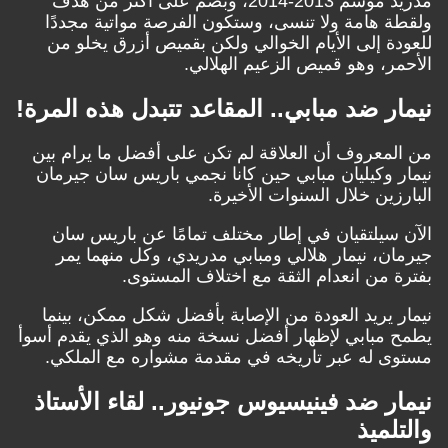
مدريد موسم 2013-2014، وبصم على أكثر من هدف
ولقطة هامة ولا تنسى، وستكون الفرصة مواتية مجددًا
للعودة إلى الأيام الخوالي ولكن بقميص أزرق يخلو من
الأحمر، وهو قميص الزعيم الهلالي.
نيمار ضد مبابي.. المقاعد تتبدل هذه المرة!
من المعروف أن العلاقة لم تكن على أفضل ما يرام بين
نيمار وكيليان مبابي حين كانا نجمي باريس سان جيرمان
البارزين خلال السنوات الأخيرة.
الآن سيلتقيان في إطار مختلف تمامًا عن باريس سان
جيرمان، نيمار هلالي ومبابي مدريدي، وكل منهما يمر
بفترة من انعدام الثقة مع اختلاف المستوى.
نيمار يريد العودة من الإصابة بأفضل شكل ممكن، بينما
يطمح مبابي لإظهار أفضل نسخة منه وهو الذي يقدم أسوأ
مستوى له عبر تاريخه في مقدمة مشواره مع الملكي.
نيمار ضد فينيسيوس جونيور.. لقاء الأستاذ
والتلميذ