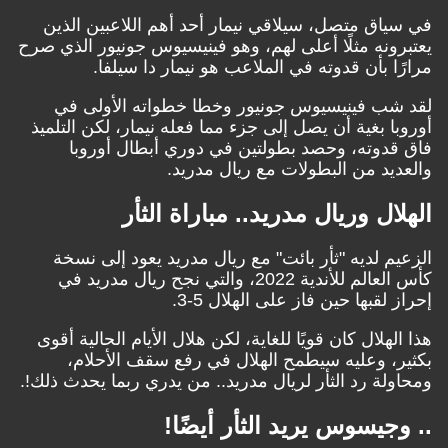
في سياق متصل، سيلاقي نيمار أحد أهم اللاعبين الذين
يعتبرونه مثلًا أعلى لهم، وهو فينيسيوس جونيور الذي صرح
مرارًا بأن قدوته في الملاعب هو نيمار دا سيلفا.
لقد شب فينيسيوس جونيور وخطا خطواته الأولى في
أوروبا بغية أن يصل إلى جزء مما فعله نيمار، لكن التلميذ
فاق قدوته، وحصد بطولتين في دوري أبطال أوروبا
والعديد من البطولات مع ريال مدريد.
الهلال وريال مدريد.. مباراة الثأر
الزعيم لديه "ثأر بائت" مع ريال مدريد يعود إلى نسخة
كأس العالم للأندية 2022، والتي نجح ريال مدريد في
إحراز لقبها حين فاز على الهلال 5-3.
هذا الهلال كان قويًا للغاية، لكن هلال الأيام الحالية أقوى
بكثير، وعليه سيطمح الهلال في رفع سقف الأحلام،
ومحاولة رد الثأر لريال مدريد.. من يدري ربما يحدث ذلك!.
.. وجيسوس يريد الثأر أيضًا!