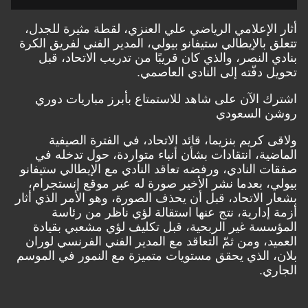
الإعلامي الرياضي علي العنزي، لقطة مثيرة للجدل،
 بالإيطالي ستيفانو بيولي، المدير الفني لفريق الكرة
 النصر، والذي كان قريبًا من تدريب الاتحاد، قبل
 دفّته إلى النادي العاصمي.
 الآن على شاهد للاستمتاع بأبرز مباريات دوري
 السعودي
 كريم بنزيما، قائد الاتحاد، في الفترة الصيفية
ية، انتقادات بشأن أنباء متواردة، حول تدخله في
 النادي، ورفضه تعاقد النادي مع الإيطالي ستيفانو
، بعدما نشر الأخير صورة له عبر موقع إنستجرام،
 الاتحاد، قبل أن يحذف الصورة، وهو الأمر الذي أثار
إدارية، نتج عنها استقالة لؤي ناظر من رئاسة
سة غير الربحية، قبل تكليف لؤي مشعبي بقيادة
د، ومن ثمّ التعاقد مع المدير الفني الفرنسي لوران
 الذي يحقق مستويات متميزة مع النمور في الموسم
ي.