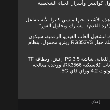
اول كواليس وأسرار الحياة الشخصية
ه الأشياء يحبها ميسي كثيرا، لأنه يتفاعل
(كرة القدم).. يشارك ويحاول الفوز".
لتشغيل ألعاب الفيديو الرقمية، سيكون
من أبرز الخيارات المتاحة أمامك جهاز RG353VS ريترو محمول، بنظام
كما تتوفر في هذا الجهاز القيم للغاية، شاشة IPS 3.5 إنش، وبطاقة TF
64G تحميل مسبق 4420 + ألعاب كلاسيكية RK3566، ووحدة معالجة
إعلان