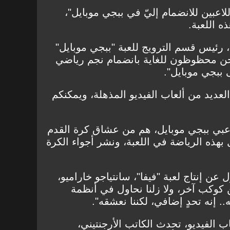
اعبين للانضمام إليّ في ببجي موبايل"،
 اللعبة.
 رئيس قسم الترويج للعبة "ببجي موبايل"
ن محظوظون للغاية بانضمام نجم رياضي
ببجي موبايل".
لعديد من ألعاب الفيديو المذهلة، ويمكنكم
لاعبي ببجي موبايل، هم من عشاق كرة القدم
فال بهذه الرياضة في اللعبة، ونشر أجواء الكرة
المسؤول عن إنتاج لعبة "فيفا"، سانتياجو خاراميو،
 كوكب آخر، ولا زلنا نحاول في أنظمة
. إنه تحدٍ إضافي، لكننا نعشقه".
ب الفيديو، تحدث الكاتب الأرجنتيني،