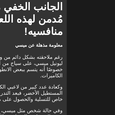
الجانب الخفي 
مُدمن لهذه الل
منافسيه!
معلومة مذهلة عن ميسي
رغم ملاحقته بشكل دائم من وسا
ليونيل ميسي، على سياج من ال
خصوصًا أنه يتسم ببعض الانطوائ
الكاميرات.
وكعادة عدد كبير من لاعبي الك
المستطيل الأخضر، فبعد التدري
خاص للتسلية والحصول على م
وفي حالة شخص مثل ميسي، يقضي