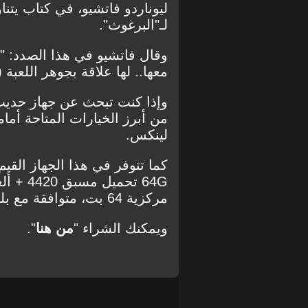
ليوناردو فاتشيو، في كتاب يتن
لـ"البرغوث".
وقال فاتشيو في هذا الصدد: "هذ
معها.. لها علاقة بجوهر اللعبة 
وإذا كنت تبحث عن جهاز حديث 
لينكس.
مركزية 64 بت، متوافقة مع بلوتوث 4.2 وواي فاي 5G.
ويمكنك الشراء "
من هنا
".