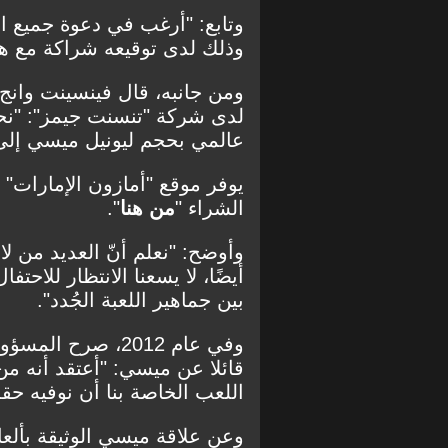
وتابع: "أرغب في دعوة جميع الل
وذلك لدى توقيعه شراكة مع هذه
ومن جانبه، قال فينسينت وانج،
لدى شركة "تنسنت جيمز": "نح
عالمي بحجم ليونيل ميسي إلى 
يوفر موقع "أمازون الإمارات" ا
الشراء "
من هنا
".
وأوضح: "نعلم أنّ العديد من 
أيضًا، لا يسعنا الانتظار للاحت
بين جماهير اللعبة الجُدد".
وفي عام 2012، صرح 
قائلا عن ميسي: "أعتقد أنه من
اللعب الخاصة بنا أن نوفيه حقه.
وعن علاقة ميسي الوثيقة بألعا