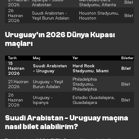
Bilet
2026
Arabistan
Stadyumu, Atlanta
26
Suudi Arabistan -
Houston Stadyumu,
Haziran
Bilet
Yeşil Burun Adaları
Houston
2026
Uruguay'ın 2026 Dünya Kupası
maçları
Tarih
Maç
Yer
Biletler
15
Suudi Arabistan
Hard Rock
Haziran
Bilet
- Uruguay
Stadyumu, Miami
2026
Philadelphia
21 Haziran
Uruguay - Yeşil
Stadyumu,
Bilet
2026
Burun Adaları
Philadelphia
26
Uruguay -
Estadio Guadalajara,
Haziran
Bilet
İspanya
Guadalajara
2026
Suudi Arabistan - Uruguay maçına
nasıl bilet alabilirim?