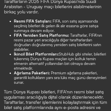
Taraftarların 2026 FIFA Dünya Kupası'nda Suudi
Arabistan - Uruguay maçı biletlerini alabilmelerinin
birkaç yolu vardır.
Resmi FIFA Satışları:
FIFA, son satış aşamasında
seçilmiş biletleri ilk gelen ilk alır esasına göre satışa
sunmaya devam ediyor.
FIFA Yeniden Satış Platformu:
Taraftarlar, FIFA'nın
resmi pazar yeri aracılığıyla diğer taraftarlardan
doğrudan doğrulanmış yeniden satış biletlerini satın
alabilirler.
İkincil Bilet Platformları:
StubHub
gibi siteler, biletleri
tükenmiş Dünya Kupası maçları için koltuk temin
etmenin alternatif yollarından biri olmaya devam
etmektedir.
Ağırlama Paketleri:
Premium ağırlama paketleri,
garantili koltukların yanı sıra lüks maç günü deneyimleri
sunar.
Tüm Dünya Kupası biletleri, FIFA'nın resmi bilet satış
uygulaması aracılığıyla dijital olarak düzenlenecektir.
Taraftarlar, transfer işlemlerini kolaylaştırmak için tüm
bilet satış platformlarında aynı e-posta adresini ve