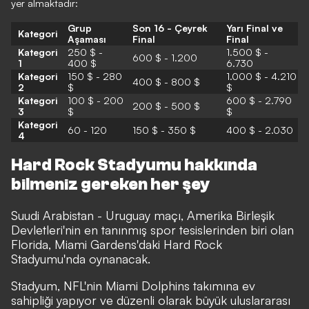
yer almaktadır:
Grup
Son 16 - Çeyrek
Yarı Final ve
Kategori
Aşaması
Final
Final
Kategori
250 $ -
1.500 $ -
600 $ - 1.200
1
400 $
6.730
Kategori
150 $ - 280
1.000 $ - 4.210
400 $ - 800 $
2
$
$
Kategori
100 $ - 200
600 $ - 2.790
200 $ - 500 $
3
$
$
Kategori
60 - 120
150 $ - 350 $
400 $ - 2.030
4
Hard Rock Stadyumu hakkında
bilmeniz gereken her şey
Suudi Arabistan - Uruguay maçı, Amerika Birleşik
Devletleri'nin en tanınmış spor tesislerinden biri olan
Florida, Miami Gardens'daki Hard Rock
Stadyumu'nda oynanacak.
Stadyum, NFL'nin Miami Dolphins takımına ev
sahipliği yapıyor ve düzenli olarak büyük uluslararası