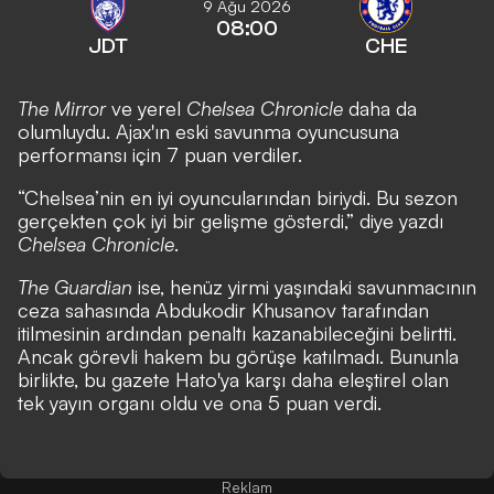
9 Ağu 2026
08:00
JDT
CHE
The Mirror
ve yerel
Chelsea Chronicle
daha da
olumluydu. Ajax'ın eski savunma oyuncusuna
performansı için 7 puan verdiler.
“Chelsea’nin en iyi oyuncularından biriydi. Bu sezon
gerçekten çok iyi bir gelişme gösterdi,” diye yazdı
Chelsea Chronicle
.
The Guardian
ise, henüz yirmi yaşındaki savunmacının
ceza sahasında Abdukodir Khusanov tarafından
itilmesinin ardından penaltı kazanabileceğini belirtti.
Ancak görevli hakem bu görüşe katılmadı. Bununla
birlikte, bu gazete Hato'ya karşı daha eleştirel olan
tek yayın organı oldu ve ona 5 puan verdi.
Reklam