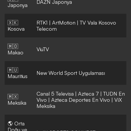
DAZN Japonya
Japonya
🇽🇰
RTK1
|
ArtMotion
|
TV Vala Kosovo
Kosova
Telecom
🇲🇴
ViuTV
Makao
🇲🇺
New World Sport Uygulaması
Mauritius
Canal 5 Televisa
|
Azteca 7
|
TUDN En
🇲🇽
Vivo
|
Azteca Deportes En Vivo
|
ViX
Meksika
Meksika
🌎 Orta
Doğu ve