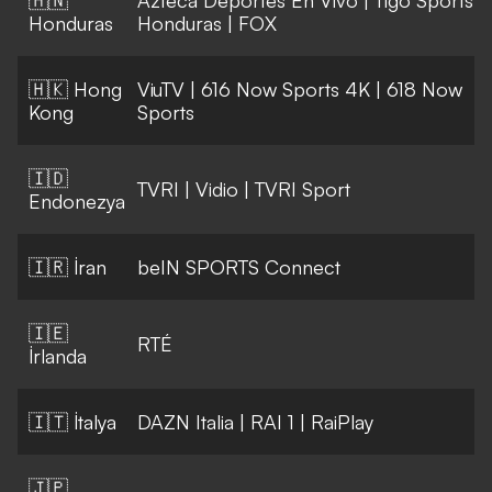
Honduras
Honduras
|
FOX
🇭🇰 Hong
ViuTV
|
616 Now Sports 4K
|
618 Now
Kong
Sports
🇮🇩
TVRI
|
Vidio
|
TVRI Sport
Endonezya
🇮🇷 İran
beIN SPORTS Connect
🇮🇪
RTÉ
İrlanda
🇮🇹 İtalya
DAZN Italia
|
RAI 1
|
RaiPlay
🇯🇵