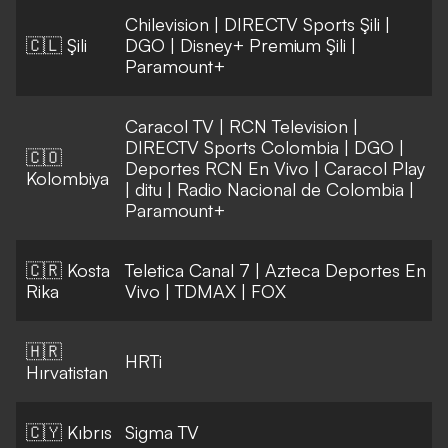
Chilevision
|
DIRECTV Sports Şili
|
🇨🇱 Şili
DGO
|
Disney+ Premium Şili
|
Paramount+
Caracol TV
|
RCN Television
|
DIRECTV Sports Colombia
|
DGO
|
🇨🇴
Deportes RCN En Vivo
|
Caracol Play
Kolombiya
|
ditu
|
Radio Nacional de Colombia
|
Paramount+
🇨🇷 Kosta
Teletica Canal 7
|
Azteca Deportes En
Rika
Vivo
|
TDMAX
|
FOX
🇭🇷
HRTi
Hırvatistan
🇨🇾 Kıbrıs
Sigma TV