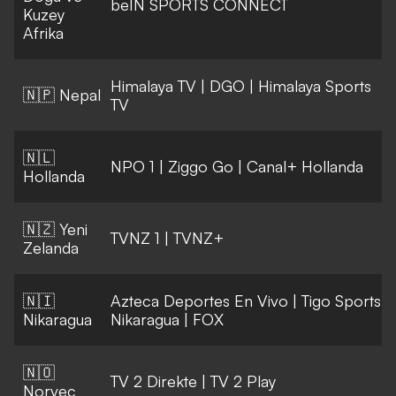
beIN SPORTS CONNECT
Kuzey
Afrika
Himalaya TV
|
DGO
|
Himalaya Sports
🇳🇵 Nepal
TV
🇳🇱
NPO 1
|
Ziggo Go
|
Canal+ Hollanda
Hollanda
🇳🇿 Yeni
TVNZ 1
|
TVNZ+
Zelanda
🇳🇮
Azteca Deportes En Vivo
|
Tigo Sports
Nikaragua
Nikaragua
|
FOX
🇳🇴
TV 2 Direkte
|
TV 2 Play
Norveç