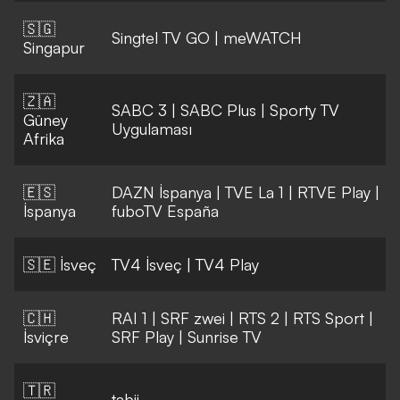
🇸🇬
Singtel TV GO
|
meWATCH
Singapur
🇿🇦
SABC 3
|
SABC Plus
|
Sporty TV
Güney
Uygulaması
Afrika
🇪🇸
DAZN İspanya
|
TVE La 1
|
RTVE Play
|
İspanya
fuboTV España
🇸🇪 İsveç
TV4 İsveç
|
TV4 Play
🇨🇭
RAI 1
|
SRF zwei
|
RTS 2
|
RTS Sport
|
İsviçre
SRF Play
|
Sunrise TV
🇹🇷
tabii