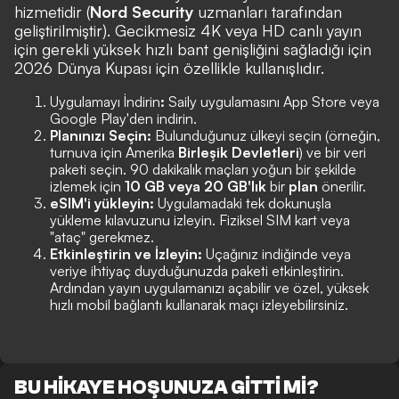
hizmetidir (
Nord Security
uzmanları tarafından
geliştirilmiştir). Gecikmesiz 4K veya HD canlı yayın
için gerekli yüksek hızlı bant genişliğini sağladığı için
2026 Dünya Kupası için özellikle kullanışlıdır.
Uygulamayı İndirin
:
Saily uygulamasını App Store veya
Google Play'den indirin.
Planınızı Seçin:
Bulunduğunuz ülkeyi seçin (örneğin,
turnuva için Amerika
Birleşik Devletleri
) ve bir veri
paketi seçin. 90 dakikalık maçları yoğun bir şekilde
izlemek için
10 GB veya 20 GB'lık
bir
plan
önerilir.
eSIM'i yükleyin:
Uygulamadaki tek dokunuşla
yükleme kılavuzunu izleyin. Fiziksel SIM kart veya
"ataç" gerekmez.
Etkinleştirin ve İzleyin:
Uçağınız indiğinde veya
veriye ihtiyaç duyduğunuzda paketi etkinleştirin.
Ardından yayın uygulamanızı açabilir ve özel, yüksek
hızlı mobil bağlantı kullanarak maçı izleyebilirsiniz.
BU HİKAYE HOŞUNUZA GİTTİ Mİ?