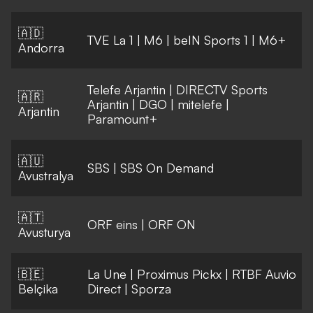
🇦🇩
TVE La 1
|
M6
|
beIN Sports 1
|
M6+
Andorra
Telefe Arjantin
|
DIRECTV Sports
🇦🇷
Arjantin
|
DGO
|
mitelefe
|
Arjantin
Paramount+
🇦🇺
SBS
|
SBS On Demand
Avustralya
🇦🇹
ORF eins
|
ORF ON
Avusturya
🇧🇪
La Une
|
Proximus Pickx
|
RTBF Auvio
Belçika
Direct
|
Sporza