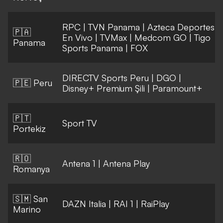
RPC
|
TVN Panama
|
Azteca Deportes
🇵🇦
En Vivo
|
TVMax
|
Medcom GO
|
Tigo
Panama
Sports Panama
|
FOX
DIRECTV Sports Peru
|
DGO
|
🇵🇪 Peru
Disney+ Premium Şili
|
Paramount+
🇵🇹
Sport TV
Portekiz
🇷🇴
Antena 1
|
Antena Play
Romanya
🇸🇲 San
DAZN Italia
|
RAI 1
|
RaiPlay
Marino