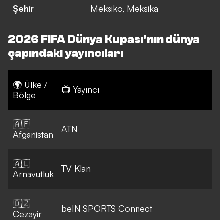
Şehir
Meksiko, Meksika
2026 FIFA Dünya Kupası'nın dünya
çapındaki yayıncıları
🌍 Ülke /
📺 Yayıncı
Bölge
🇦🇫
ATN
Afganistan
🇦🇱
TV Klan
Arnavutluk
🇩🇿
beIN SPORTS Connect
Cezayir