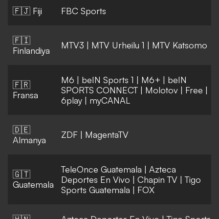
🇫🇯 Fiji
FBC Sports
🇫🇮
MTV3
|
MTV Urheilu 1
|
MTV Katsomo
Finlandiya
M6
|
beIN Sports 1
|
M6+
|
beIN
🇫🇷
SPORTS CONNECT
|
Molotov
|
Free
|
Fransa
6play
|
myCANAL
🇩🇪
ZDF
|
MagentaTV
Almanya
TeleOnce Guatemala
|
Azteca
🇬🇹
Deportes En Vivo
|
Chapin TV
|
Tigo
Guatemala
Sports Guatemala
|
FOX
🇭🇳
Azteca Deportes En Vivo
|
Tigo Sports