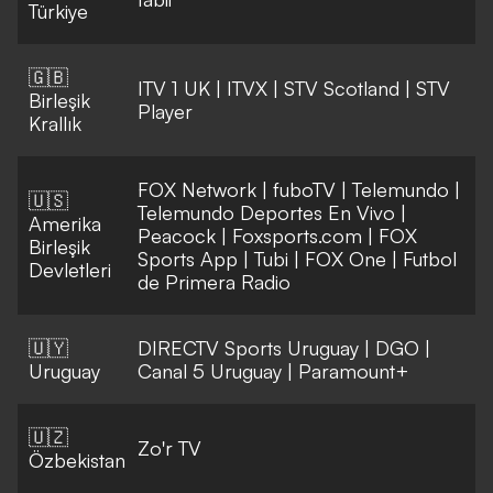
Türkiye
🇬🇧
ITV 1 UK
|
ITVX
|
STV Scotland
|
STV
Birleşik
Player
Krallık
FOX Network
|
fuboTV
|
Telemundo
|
🇺🇸
Telemundo Deportes En Vivo
|
Amerika
Peacock
|
Foxsports.com
|
FOX
Birleşik
Sports App
|
Tubi
|
FOX One
|
Futbol
Devletleri
de Primera Radio
🇺🇾
DIRECTV Sports Uruguay
|
DGO
|
Uruguay
Canal 5 Uruguay
|
Paramount+
🇺🇿
Zo'r TV
Özbekistan