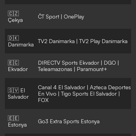
🇨🇿
ČT Sport
|
OnePlay
Çekya
🇩🇰
TV2 Danimarka
|
TV2 Play Danimarka
Danimarka
🇪🇨
DIRECTV Sports Ekvador
|
DGO
|
Ekvador
Teleamazonas
|
Paramount+
Canal 4 El Salvador
|
Azteca Deportes
🇸🇻 El
En Vivo
|
Tigo Sports El Salvador
|
Salvador
FOX
🇪🇪
Go3 Extra Sports Estonya
Estonya