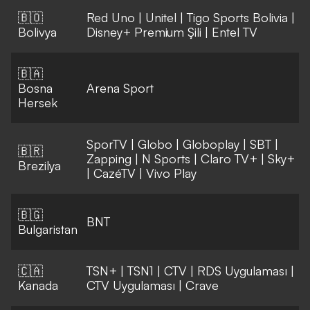
🇧🇴
Red Uno
|
Unitel
|
Tigo Sports Bolivia
|
Bolivya
Disney+ Premium Şili
|
Entel TV
🇧🇦
Bosna
Arena Sport
Hersek
SporTV
|
Globo
|
Globoplay
|
SBT
|
🇧🇷
Zapping
|
N Sports
|
Claro TV+
|
Sky+
Brezilya
|
CazéTV
|
Vivo Play
🇧🇬
BNT
Bulgaristan
🇨🇦
TSN+
|
TSN1
|
CTV
|
RDS Uygulaması
|
Kanada
CTV Uygulaması
|
Crave