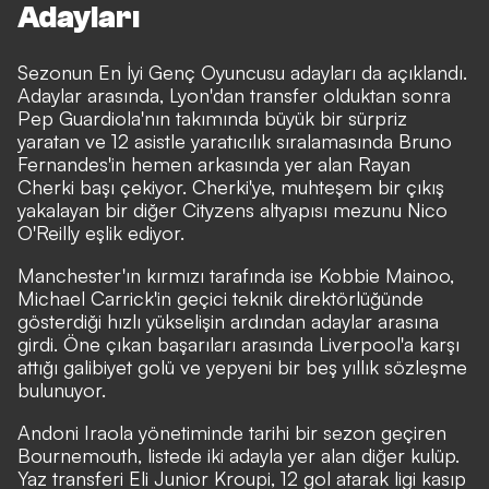
Adayları
Sezonun En İyi Genç Oyuncusu adayları da açıklandı.
Adaylar arasında, Lyon'dan transfer olduktan sonra
Pep Guardiola'nın takımında büyük bir sürpriz
yaratan ve 12 asistle yaratıcılık sıralamasında Bruno
Fernandes'in hemen arkasında yer alan Rayan
Cherki başı çekiyor. Cherki'ye, muhteşem bir çıkış
yakalayan bir diğer Cityzens altyapısı mezunu Nico
O'Reilly eşlik ediyor.
Manchester'ın kırmızı tarafında ise Kobbie Mainoo,
Michael Carrick'in geçici teknik direktörlüğünde
gösterdiği hızlı yükselişin ardından adaylar arasına
girdi. Öne çıkan başarıları arasında Liverpool'a karşı
attığı galibiyet golü ve yepyeni bir beş yıllık sözleşme
bulunuyor.
Andoni Iraola yönetiminde tarihi bir sezon geçiren
Bournemouth, listede iki adayla yer alan diğer kulüp.
Yaz transferi Eli Junior Kroupi, 12 gol atarak ligi kasıp