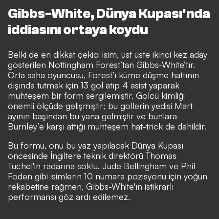
Gibbs-White, Dünya Kupası'nda
iddiasını ortaya koydu
Belki de en dikkat çekici isim, üst üste ikinci kez aday
gösterilen Nottingham Forest’tan Gibbs-White’tır.
Orta saha oyuncusu, Forest’ı küme düşme hattının
dışında tutmak için 13 gol atıp 4 asist yaparak
muhteşem bir form sergilemiştir. Golcü kimliği
önemli ölçüde gelişmiştir; bu gollerin yedisi Mart
ayının başından bu yana gelmiştir ve bunlara
Burnley’e karşı attığı muhteşem hat-trick de dahildir.
Bu formu, onu bu yaz yapılacak Dünya Kupası
öncesinde İngiltere teknik direktörü Thomas
Tuchel'in radarına soktu. Jude Bellingham ve Phil
Foden gibi isimlerin 10 numara pozisyonu için yoğun
rekabetine rağmen, Gibbs-White'ın istikrarlı
performansı göz ardı edilemez.