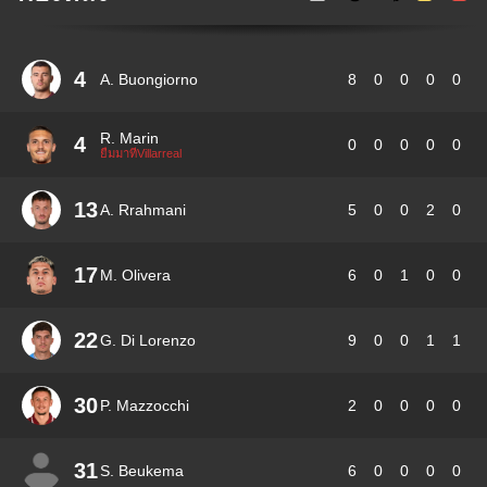
4
A. Buongiorno
8
0
0
0
0
R. Marin
4
0
0
0
0
0
ยืมมาที่Villarreal
13
A. Rrahmani
5
0
0
2
0
17
M. Olivera
6
0
1
0
0
22
G. Di Lorenzo
9
0
0
1
1
30
P. Mazzocchi
2
0
0
0
0
31
S. Beukema
6
0
0
0
0