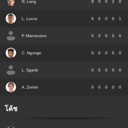
N. Lang
8
0
0
2
0
L. Lucca
6
0
0
0
1
P. Marranzino
0
0
0
0
0
C. Ngonge
0
0
0
0
0
L. Sgarbi
0
0
0
0
0
A. Zerbin
0
0
0
0
0
โค้ช