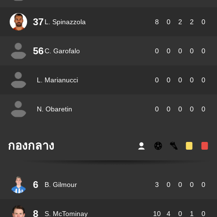
37
L. Spinazzola
8
0
2
2
0
56
C. Garofalo
0
0
0
0
0
L. Marianucci
0
0
0
0
0
N. Obaretin
0
0
0
0
0
กองกลาง
6
B. Gilmour
3
0
0
0
0
8
S. McTominay
10
4
0
1
0