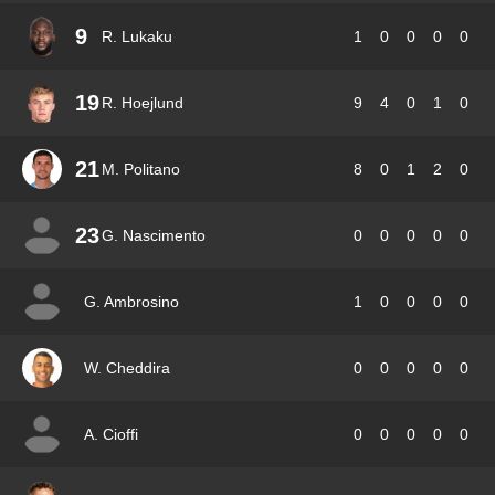
9
R. Lukaku
1
0
0
0
0
19
R. Hoejlund
9
4
0
1
0
21
M. Politano
8
0
1
2
0
23
G. Nascimento
0
0
0
0
0
G. Ambrosino
1
0
0
0
0
W. Cheddira
0
0
0
0
0
A. Cioffi
0
0
0
0
0