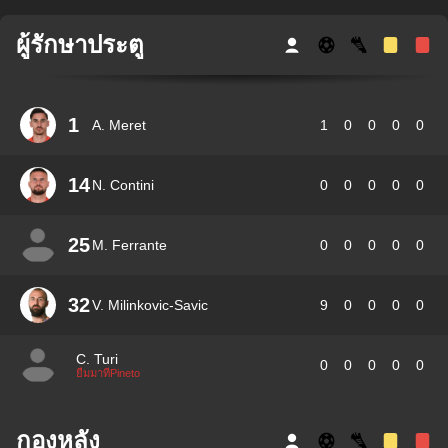
ผู้รักษาประตู
1
A. Meret
1
0
0
0
0
14
N. Contini
0
0
0
0
0
25
M. Ferrante
0
0
0
0
0
32
V. Milinkovic-Savic
9
0
0
0
0
C. Turi
0
0
0
0
0
ยืมมาที่Pineto
กองหลัง