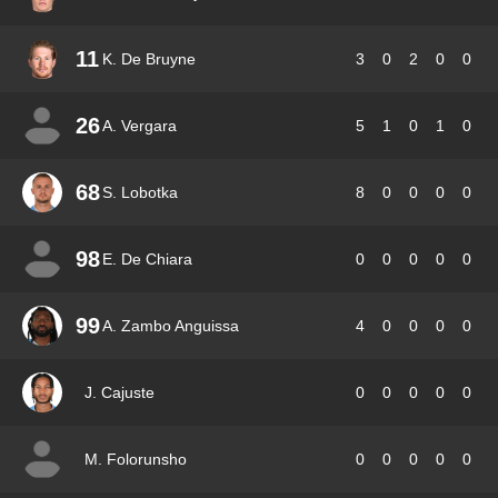
11
K. De Bruyne
3
0
2
0
0
26
A. Vergara
5
1
0
1
0
68
S. Lobotka
8
0
0
0
0
98
E. De Chiara
0
0
0
0
0
99
A. Zambo Anguissa
4
0
0
0
0
J. Cajuste
0
0
0
0
0
M. Folorunsho
0
0
0
0
0