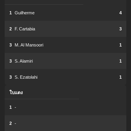
1
Guilherme
4
2
F. Cartabia
3
3
M. Al Mansoori
1
3
S. Alamiri
1
3
S. Ezatolahi
1
ใบแดง
1
-
2
-