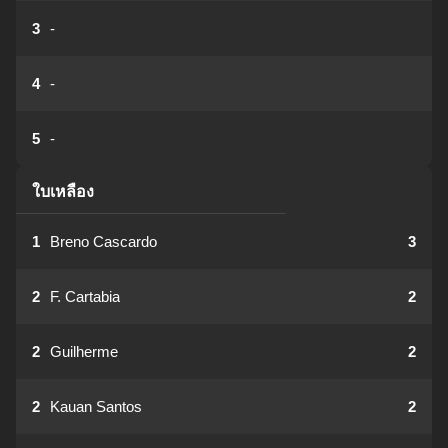
3
-
4
-
5
-
ใบเหลือง
1
Breno Cascardo
3
2
F. Cartabia
2
2
Guilherme
2
2
Kauan Santos
2