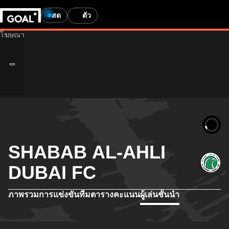
สด
ตั๋ว
SHABAB AL-AHLI
DUBAI FC
ภาพรวม
การแข่งขัน
ทีม
ตารางคะแนน
ผู้เล่นชั้นนำ