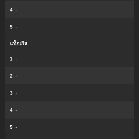
4
-
5
-
แท็กเกิล
1
-
2
-
3
-
4
-
5
-