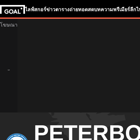
ไลฟ์สกอร์
ข่าว
ตารางถ่ายทอดสด
บทความ
พรีเมียร์ลีก
ไ
PETERB