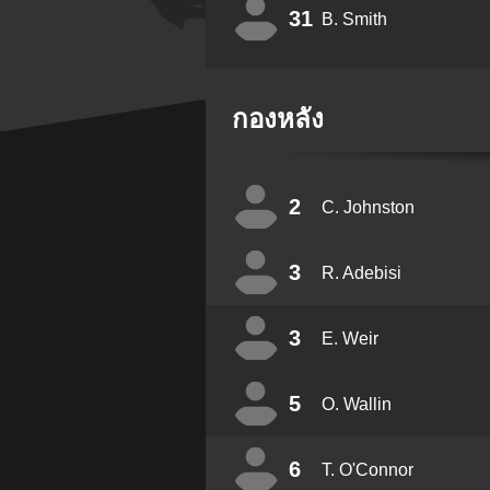
31
B. Smith
กองหลัง
2
C. Johnston
3
R. Adebisi
3
E. Weir
5
O. Wallin
6
T. O'Connor