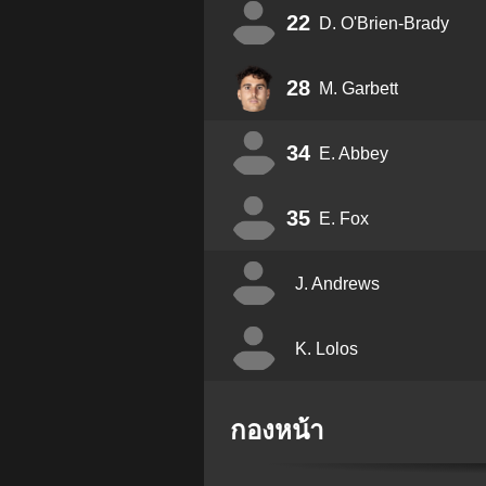
22
D. O'Brien-Brady
28
M. Garbett
34
E. Abbey
35
E. Fox
J. Andrews
K. Lolos
กองหน้า