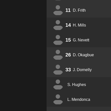
11
D. Frith
14
H. Mills
15
G. Nevett
26
D. Okagbue
33
J. Dornelly
S. Hughes
L. Mendonca