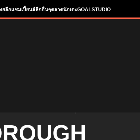
ทยลีก
แชมเปี้ยนส์ลีก
อื่นๆ
ตลาดนักเตะ
GOALSTUDIO
OROUGH