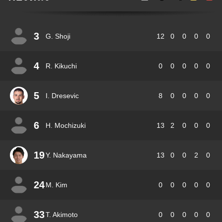
3
G. Shoji
12
0
0
0
0
4
R. Kikuchi
0
0
0
0
0
5
I. Dresevic
8
0
0
0
0
6
H. Mochizuki
13
2
0
0
0
19
Y. Nakayama
13
0
0
2
0
24
M. Kim
0
0
0
0
0
33
T. Akimoto
0
0
0
0
0