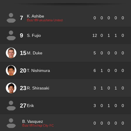
K. Ashibe
7
0
0
0
0
0
ยืมมาที่Fukushima United
9
S. Fujio
12
0
1
1
0
15
M. Duke
5
0
0
0
0
20
T. Nishimura
6
1
0
0
0
23
R. Shirasaki
3
1
0
1
0
27
Erik
3
0
1
0
0
B. Vasquez
0
0
0
0
0
ยืมมาที่Tochigi City FC