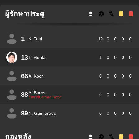
ผู้รักษาประตู
1
K. Tani
12
0
0
0
0
13
T. Morita
1
0
0
0
0
66
A. Koch
0
0
0
0
0
A. Burns
88
0
0
0
0
0
ยืมมาที่Gainare Tottori
89
N. Guimaraes
0
0
0
0
0
กองหลัง