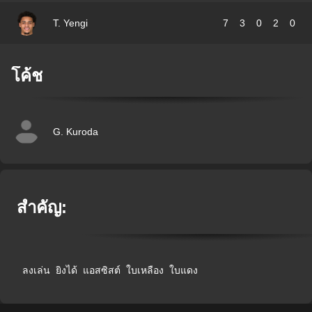
T. Yengi
7
3
0
2
0
โค้ช
G. Kuroda
สำคัญ:
ลงเล่น
ยิงได้
แอสซิสต์
ใบเหลือง
ใบแดง