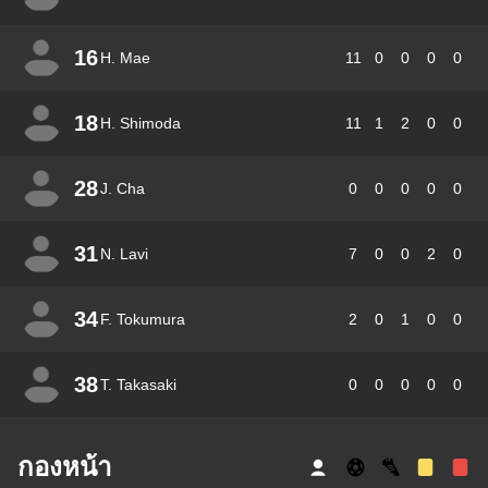
16
H. Mae
11
0
0
0
0
18
H. Shimoda
11
1
2
0
0
28
J. Cha
0
0
0
0
0
31
N. Lavi
7
0
0
2
0
34
F. Tokumura
2
0
1
0
0
38
T. Takasaki
0
0
0
0
0
กองหน้า