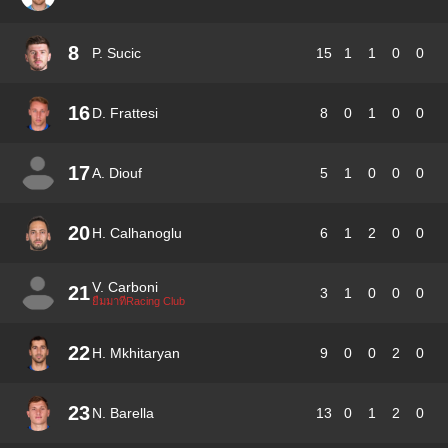
8
P. Sucic
15
1
1
0
0
16
D. Frattesi
8
0
1
0
0
17
A. Diouf
5
1
0
0
0
20
H. Calhanoglu
6
1
2
0
0
V. Carboni
21
3
1
0
0
0
ยืมมาที่Racing Club
22
H. Mkhitaryan
9
0
0
2
0
23
N. Barella
13
0
1
2
0