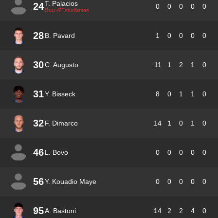
T. Palacios
24
0
0
0
0
0
ยืมมาที่Estudiantes
28
B. Pavard
1
0
0
0
0
30
C. Augusto
11
1
2
1
0
31
Y. Bisseck
8
0
1
1
0
32
F. Dimarco
14
1
0
1
0
46
L. Bovo
0
0
0
0
0
56
Y. Kouadio Maye
0
0
0
0
0
95
A. Bastoni
14
2
2
4
0