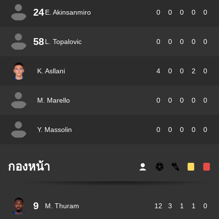
24
E. Akinsanmiro
0
0
0
0
0
58
L. Topalovic
0
0
0
0
0
K. Asllani
4
0
0
2
0
M. Marello
0
0
0
0
0
Y. Massolin
0
0
0
0
0
กองหน้า
9
M. Thuram
12
3
1
1
0