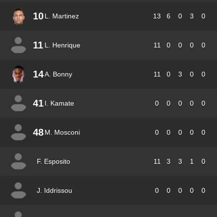
10
L. Martinez
13
6
0
3
0
11
L. Henrique
11
0
0
0
0
14
A. Bonny
11
0
3
0
0
41
I. Kamate
0
0
0
0
0
48
M. Mosconi
0
0
0
0
0
F. Esposito
11
3
3
1
0
J. Iddrissou
0
0
0
0
0