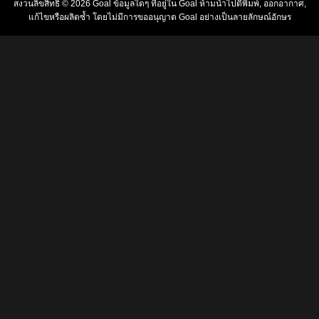
สงวนลิขสิทธิ์ © 2026
Goal
ข้อมูลใดๆ ที่อยู่ใน
Goal
ห้ามนำไปตีพิมพ์, ออกอากาศ,
แก้ไขหรือผลิตซ้ำ โดยไม่มีการขออนุญาต
Goal
อย่างเป็นลายลักษณ์อักษร