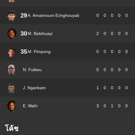
29
A. Amaimouni-Echghouyab
0
0
0
0
0
30
M. Batshuayi
2
0
0
0
0
35
M. Pimpong
0
0
0
0
0
N. Futkeu
0
0
0
0
0
J. Ngankam
1
0
0
0
0
E. Wahi
3
0
1
0
0
โค้ช