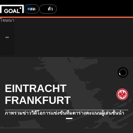
สด
ตั๋ว
EINTRACHT
FRANKFURT
ภาพรวม
ข่าว
วิดีโอ
การแข่งขัน
ทีม
ตารางคะแนน
ผู้เล่นชั้นนำ