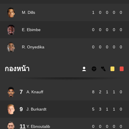
M. Dills
1
0
0
0
0
E. Ebimbe
0
0
0
0
0
R. Onyedika
0
0
0
0
0
กองหน้า
7
A. Knauff
8
2
1
1
0
9
J. Burkardt
5
3
1
1
0
11
Y. Ebnoutalib
0
0
0
0
0