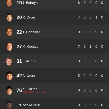
19
J. Bahoya
8
0
0
0
0
20
R. Doan
7
0
0
1
0
22
T. Chandler
0
0
0
0
0
27
M. Goetze
7
0
1
0
0
31
L. Arrhov
0
0
0
0
0
42
C. Uzun
5
2
0
0
0
K. Lisztes
76
0
0
0
0
0
ยืมมาที่Ferencvaros
N. Aseko-Nkili
0
0
0
0
0