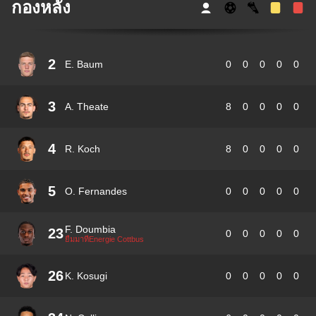
กองหลัง
2
E. Baum
0
0
0
0
0
3
A. Theate
8
0
0
0
0
4
R. Koch
8
0
0
0
0
5
O. Fernandes
0
0
0
0
0
F. Doumbia
23
0
0
0
0
0
ยืมมาที่Energie Cottbus
26
K. Kosugi
0
0
0
0
0