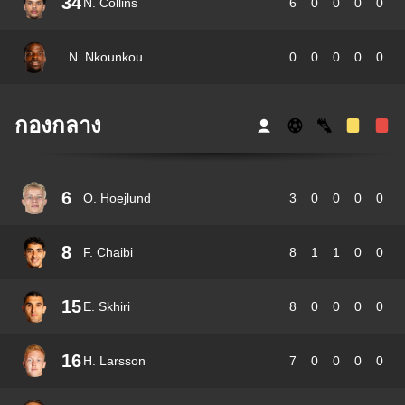
34
N. Collins
6
0
0
0
0
N. Nkounkou
0
0
0
0
0
กองกลาง
6
O. Hoejlund
3
0
0
0
0
8
F. Chaibi
8
1
1
0
0
15
E. Skhiri
8
0
0
0
0
16
H. Larsson
7
0
0
0
0