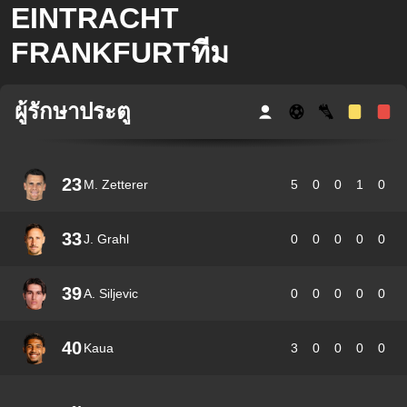
EINTRACHT
FRANKFURTทีม
ผู้รักษาประตู
23
M. Zetterer
5
0
0
1
0
33
J. Grahl
0
0
0
0
0
39
A. Siljevic
0
0
0
0
0
40
Kaua
3
0
0
0
0