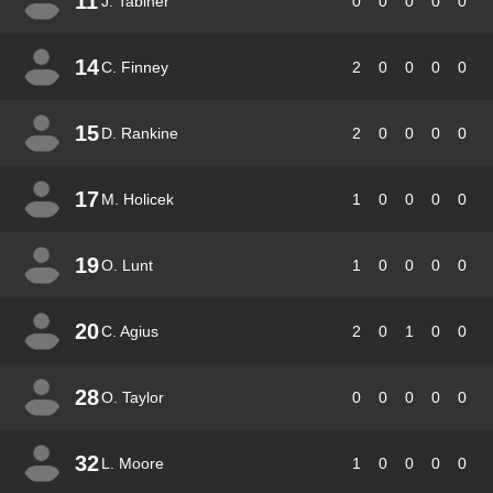
11
J. Tabiner
0
0
0
0
0
14
C. Finney
2
0
0
0
0
15
D. Rankine
2
0
0
0
0
17
M. Holicek
1
0
0
0
0
19
O. Lunt
1
0
0
0
0
20
C. Agius
2
0
1
0
0
28
O. Taylor
0
0
0
0
0
32
L. Moore
1
0
0
0
0