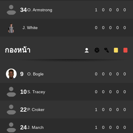
34
O. Armstrong
1
0
0
0
0
J. White
0
0
0
0
0
กองหน้า
9
O. Bogle
0
0
0
0
0
10
S. Tracey
0
0
0
0
0
22
P. Croker
1
0
0
0
0
24
J. March
1
0
0
0
0