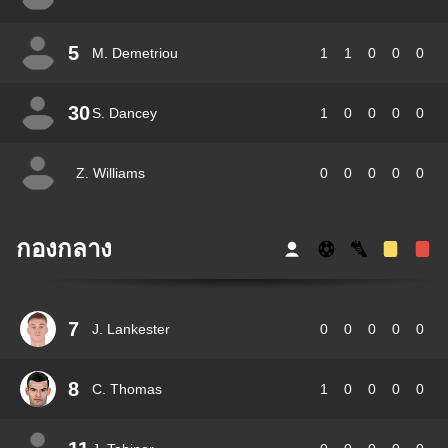
5
M. Demetriou
1
1
0
0
0
30
S. Dancey
1
0
0
0
0
Z. Williams
0
0
0
0
0
กองกลาง
7
J. Lankester
0
0
0
0
0
8
C. Thomas
1
0
0
0
0