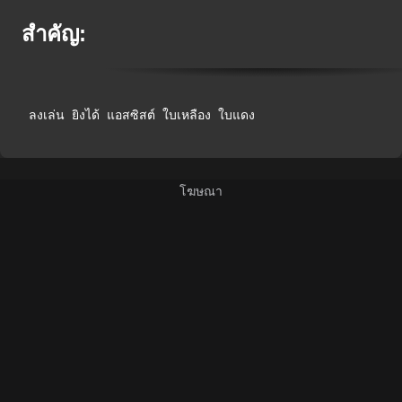
สำคัญ:
ลงเล่น
ยิงได้
แอสซิสต์
ใบเหลือง
ใบแดง