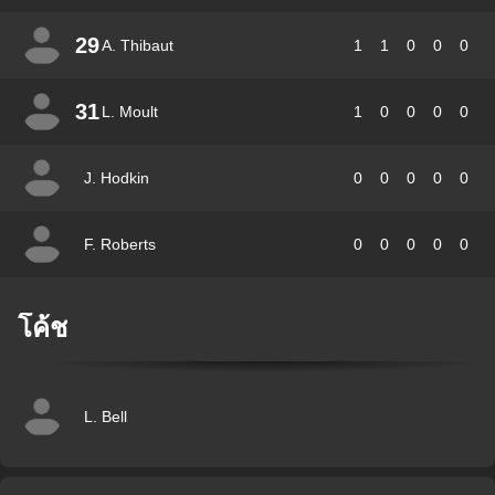
29
A. Thibaut
1
1
0
0
0
31
L. Moult
1
0
0
0
0
J. Hodkin
0
0
0
0
0
F. Roberts
0
0
0
0
0
โค้ช
L. Bell