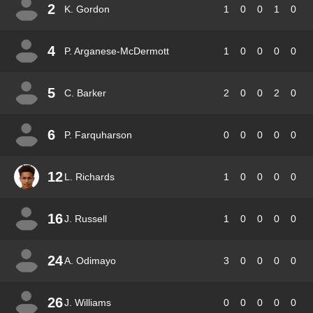
2
K. Gordon
1
0
0
1
0
4
P. Arganese-McDermott
1
0
0
0
0
5
C. Barker
2
0
0
2
0
6
P. Farquharson
0
0
0
0
0
12
L. Richards
1
0
0
0
0
16
J. Russell
1
0
0
0
0
24
A. Odimayo
3
0
0
0
0
26
J. Williams
0
0
0
0
0