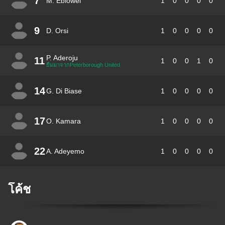
7
M. Ebiowei
1
0
0
0
0
9
D. Orsi
1
0
0
0
0
P. Aderoju
11
1
0
0
1
0
ยืมมาจากPeterborough United
14
G. Di Biase
1
0
0
0
0
17
O. Kamara
1
0
0
0
0
22
A. Adeyemo
1
0
0
0
0
โค้ช