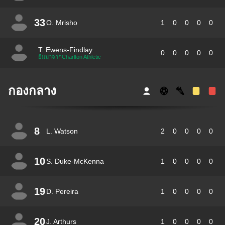
33
O. Mrisho
1
0
0
0
0
T. Ewens-Findlay
0
0
0
0
0
ยืมมาจากCharlton Athletic
กองกลาง
8
L. Watson
2
0
0
0
0
10
S. Duke-McKenna
1
0
0
0
0
19
D. Pereira
1
0
0
0
0
20
J. Arthurs
1
0
0
0
0