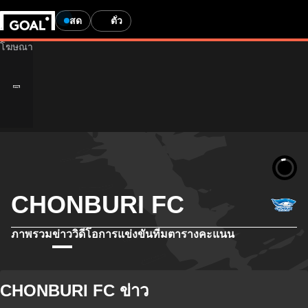
สด
ตั๋ว
CHONBURI FC
ภาพรวม
ข่าว
วิดีโอ
การแข่งขัน
ทีม
ตารางคะแนน
CHONBURI FC ข่าว