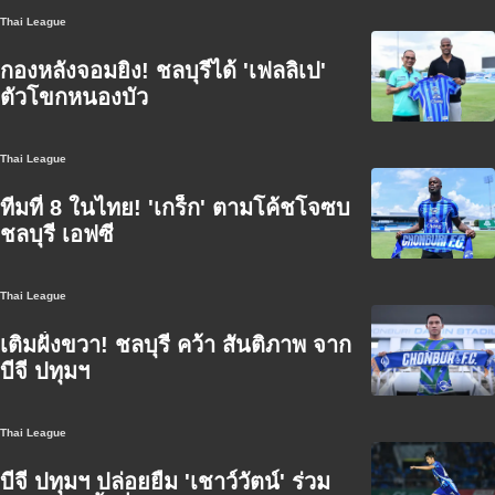
Thai League
กองหลังจอมยิง! ชลบุรีได้ 'เฟลลิเป'
ตัวโขกหนองบัว
Thai League
ทีมที่ 8 ในไทย! 'เกร็ก' ตามโค้ชโจซบ
ชลบุรี เอฟซี
Thai League
เติมฝั่งขวา! ชลบุรี คว้า สันติภาพ จาก
บีจี ปทุมฯ
Thai League
บีจี ปทุมฯ ปล่อยยืม 'เชาว์วัตน์' ร่วม