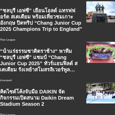
“ชลบุรี เอฟซี” เยือนโอลด์ แทรฟฟ
อร์ด สเตเดียม พร้อมเที่ยวชมเกาะ
อังกฤษ ปิดทริป “Chang Junior Cup
2025 Champions Trip to England”
Thai League
“น้ำแร่ธรรมชาติตราช้าง“ พาทีม
“ชลบุรี เอฟซี” แชมป์ “Chang
Junior Cup 2025” ทัวร์แอนฟิลด์ ส
เตเดียม รังเหย้าสโมสรลิเวอร์พูล
ประเทศอังกฤษ
Liverpool
คิดไซด์โค้งจับมือ DAIKIN จัด
กิจกรรมเปิดสนาม Daikin Dream
Stadium Season 2
Thai League