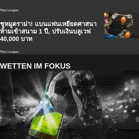
Thai League
ชูหมูดราม่า! แบนแฟนเหยียดศาสนา
ห้ามเข้าสนาม 1 ปี, ปรับเงินบลูเวฟ
40,000 บาท
Thai League
WETTEN IM FOKUS