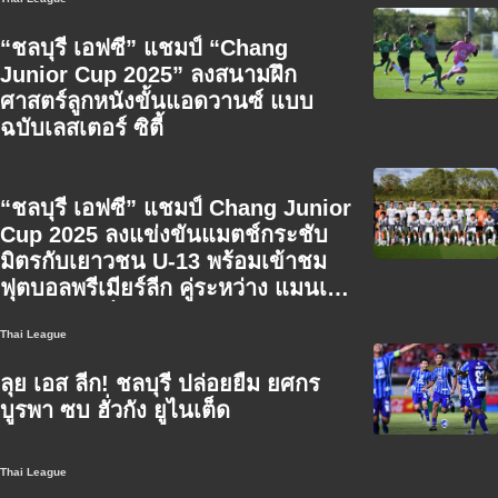
“ชลบุรี เอฟซี” แชมป์ “Chang
Junior Cup 2025” ลงสนามฝึก
ศาสตร์ลูกหนังขั้นแอดวานซ์ แบบ
ฉบับเลสเตอร์ ซิตี้
“ชลบุรี เอฟซี” แชมป์ Chang Junior
Cup 2025 ลงแข่งขันแมตช์กระชับ
มิตรกับเยาวชน U-13 พร้อมเข้าชม
ฟุตบอลพรีเมียร์ลีก คู่ระหว่าง แมนเชส
เตอร์ ยูไนเต็ด พบ เบิร์นลีย์
Thai League
ลุย เอส ลีก! ชลบุรี ปล่อยยืม ยศกร
บูรพา ซบ ฮั่วกัง ยูไนเต็ด
Thai League