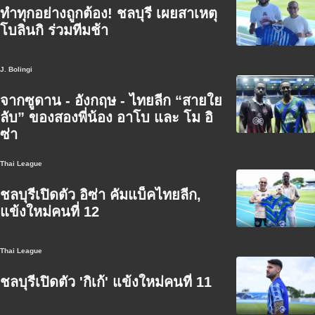
ทำทุกอย่างถูกต้อง! ชลบุรี เผยสาเหตุ
โบลินกิ ร่วมทีมช้า
J. Bolingi
จากซูดาน - อังกฤษ - ไทยลีก “สายใย
ลับ” ของสองพี่น้อง อาโบ และ โม อิ
ซ่า
Thai League
ชลบุรีเปิดตัว อิซ่า คัมแบ็คไทยลีก,
แข้งใหม่คนที่ 12
Thai League
ชลบุรีเปิดตัว 'กิเก้' แข้งใหม่คนที่ 11