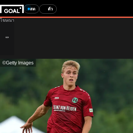
สด
ตั๋ว
©Getty Images