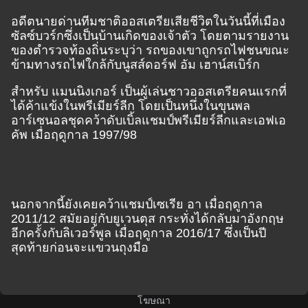
อดีตนายด่านทีมชาติออสเตรียเสียชีวิตในวันนี้ที่เมือง
ซัลซ์บวร์กซึ่งเป็นบ้านเกิดของเจ้าตัว โดยตามรายงาน
ของตำรวจท้องถิ่นระบุว่า รถของเขาถูกรถไฟชนขณะ
ข้ามทางรถไฟใกล้กับนูสส์ดอร์ฟ อัม เฮาน์สเบิร์ก
สำหรับ แมนนิงเกอร์ เป็นผู้เล่นชาวออสเตรียคนแรกที่
ได้ค้าแข้งในพรีเมียร์ลีก โดยเป็นหนึ่งในขุนพล
อาร์เซนอลชุดคว้าดับเบิ้ลแชมป์พรีเมียร์ลีกและเอฟเอ
คัพ เมื่อฤดูกาล 1997/98
นอกจากนี้ยังเคยคว้าแชมป์เซเรีย อา เมื่อฤดูกาล
2011/12 สมัยอยู่กับยูเวนตุส กระทั่งได้กลับมาอังกฤษ
อีกครั้งกับลิเวอร์พูล เมื่อฤดูกาล 2016/17 ซึ่งเป็นปี
สุดท้ายก่อนจะแขวนถุงมือ
โฆษณา