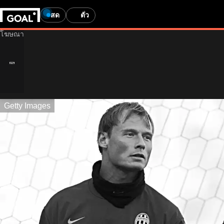
สด
ตั๋ว
Getty Images