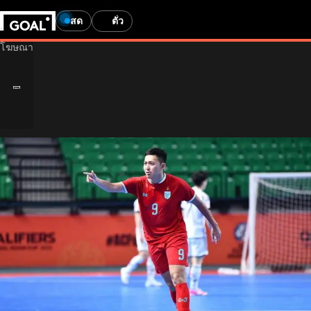
สด
ตั๋ว