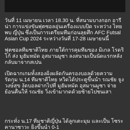
วันที่ 11 เมษายน เวลา 18.30 น. ที่สนามบางกอก อารี
น่า การแข่งขันฟุตซอลอุ่นเครื่องแบบปิด ระหว่าง ไทย
พบ ญี่ปุ่น ซึ่งเป็นการเตรียมทีมก่อนลุยศึก AFC Futsal
Asian Cup 2024 ระหว่างวันที่ 17-28 เมษายนนี้
ฟุตซอลทีมชาติไทย ภายใต้การคุมทีมของ มิเกล โรดริ
โก้ ส่ง มูฮัมหมัด อุสมานมูซา ลงสนามเป็นนัดแรกหลัง
กลับมาจากสเปน
เปิดฉากเกมทั้งสองฝั่งผลัดกันครองบอลด้วยความ
รัดกุม น.14 ทีมชาติไทย หวิดได้ประตูขึ้นนำ รณชัย จูง
วงษ์สุข งัดบอลฝากไปที่ มูฮัมหมัด อุสมานมูซา จ่าย
ย้อนคืนให้ รณชัย วิ่งเข้ามากดด้วยซ้ายไปชนเสา
กระทั่ง น.17 ทีมชาติญี่ปุ่น ได้ลูกเตะมุม และเป็น โซระ
คานาซาวะ ยิงขึ้นนำ 0-1