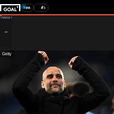
สด
ตั๋ว
Getty