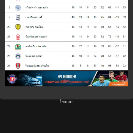
โฆษณา