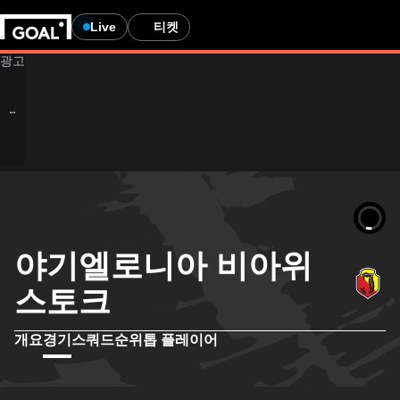
Live
티켓
야기엘로니아 비아위
스토크
개요
경기
스쿼드
순위
톱 플레이어