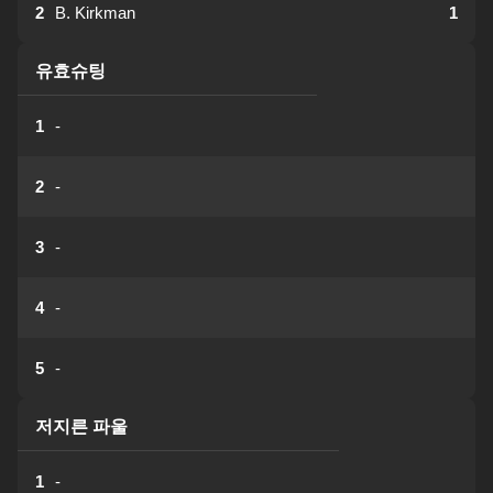
2
B. Kirkman
1
유효슈팅
1
-
2
-
3
-
4
-
5
-
저지른 파울
1
-