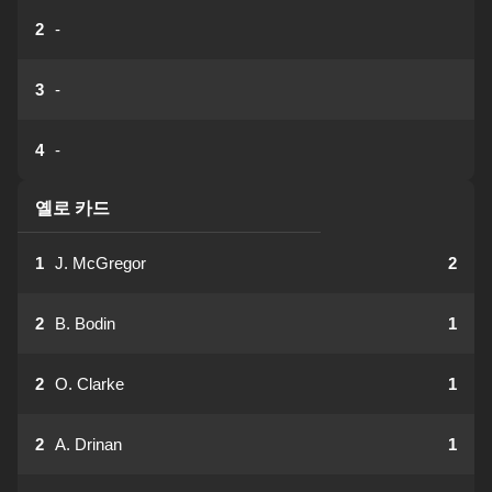
2
-
3
-
4
-
옐로 카드
1
J. McGregor
2
2
B. Bodin
1
2
O. Clarke
1
2
A. Drinan
1