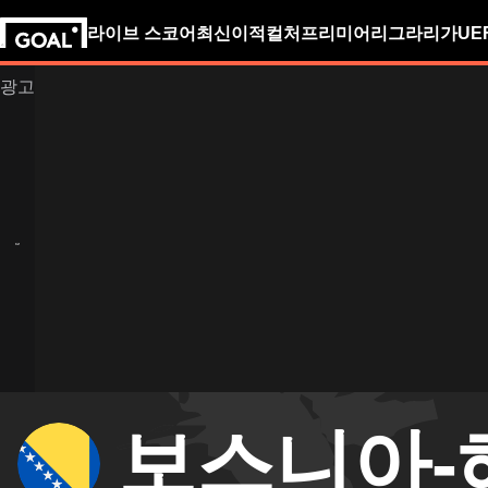
라이브 스코어
최신
이적
컬처
프리미어리그
라리가
UE
보스니아-