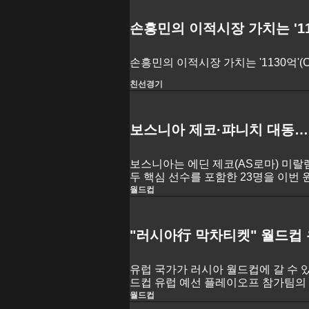
손흥민의 이적시장 가치는 '113
손흥민의 이적시장 가치는 '1130억'(C
친선경기
보스니아 제코·퍄니치 대동…“
보스니아는 에딘 제코(AS로마) 미랄
두 핵심 선수를 포함한 23명을 이번 
월드컵
"러시아行 막차티켓" 월드컵 
유럽 국가가 러시아 월드컵에 갈 수 있는 
드컵 유럽 예선 플레이오프 참가팀의
월드컵