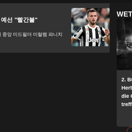
WET
 예선 "빨간불"
 중앙 미드필더 미랄렘 퍄니치
2. 
Her
die 
tref