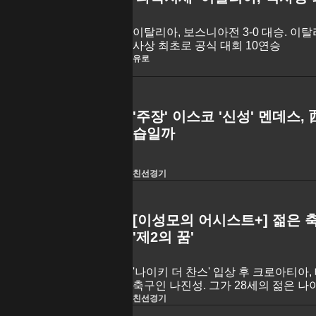
이탈리아, 보스니아전 3-0 대승. 이탈
사상 최초로 공식 대회 10연승
유로
'주장' 이스코 '신성' 멘데스,
습일까
친선경기
[이성모의 어시스트+] 젊은
'제2의 꿈'
'나이키 더 찬스' 입상 후 크로아티아
축구인 나진성. 그가 28세의 젊은 나이까지 수많은 도전 끝에 겪었던
경험들에 대한 인터뷰. 그리고 선수생활을 정리하면서 그가 품은 '제2
친선경기
의 꿈'.