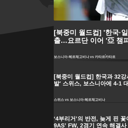
[북중미 월드컵] '한국·
출…요르단 이어 '亞 챔
보스니아-헤르체고비나 vs 카타르
카타르
[북중미 월드컵] 한국과 32
발' 스위스, 보스니아에 4-1
스위스 vs 보스니아-헤르체고비나
‘4부리거’의 반전, 늦게 핀 
9AS’ FW, 2경기 연속 해결사