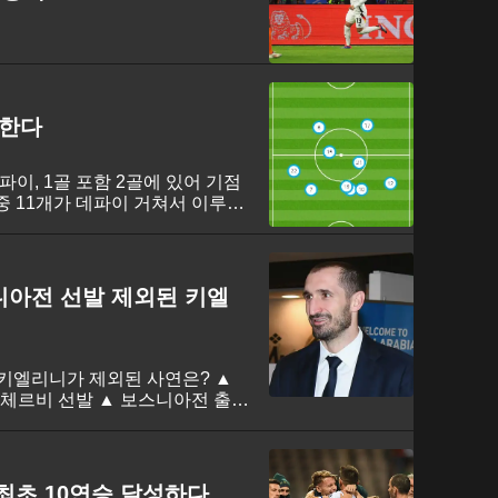
통한다
데파이, 1골 포함 2골에 있어 기점
 중 11개가 데파이 거쳐서 이루어
니아전 선발 제외된 키엘
키엘리니가 제외된 사연은? ▲
아체르비 선발 ▲ 보스니아전 출전
은 다음 경기로
 최초 10연승 달성하다