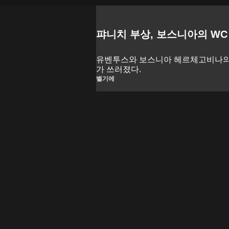
퍄니치 부상, 보스니아의 WC
유벤투스와 보스니아 헤르체고비나의
가 쓰러졌다.
벨기에