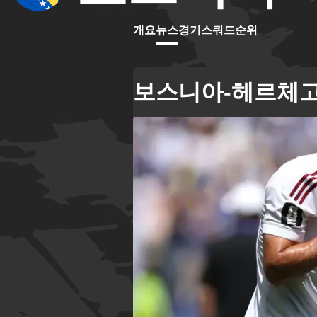
개요
뉴스
경기
스쿼드
순위
보스니아-헤르체고