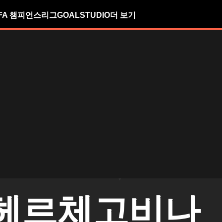
FA 챔피언스리그
GOALSTUDIO
더 보기
헤르체고비나