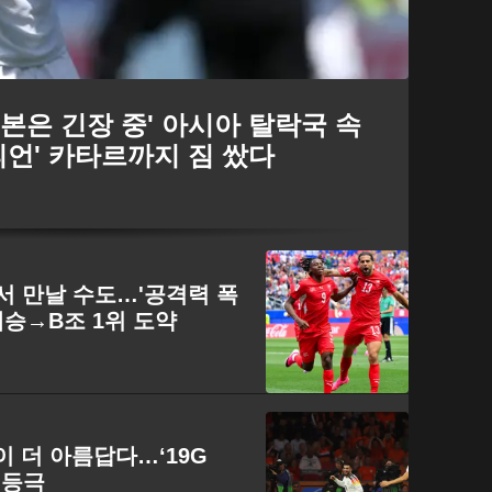
일본은 긴장 중' 아시아 탈락국 속
피언' 카타르까지 짐 쌌다
강서 만날 수도…'공격력 폭
 대승→B조 1위 도약
꽃이 더 아름답다…‘19G
 등극