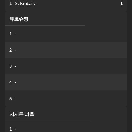
1
S. Krubally
1
유효슈팅
1
-
2
-
3
-
4
-
5
-
저지른 파울
1
-