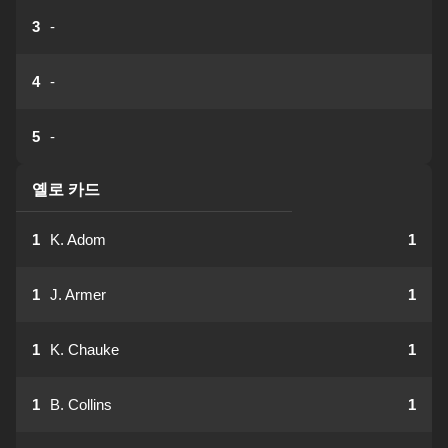
3
-
4
-
5
-
옐로 카드
1
K. Adom
1
1
J. Armer
1
1
K. Chauke
1
1
B. Collins
1