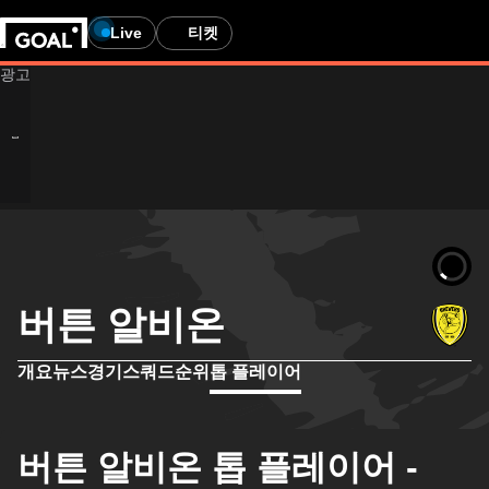
Live
티켓
버튼 알비온
개요
뉴스
경기
스쿼드
순위
톱 플레이어
버튼 알비온 톱 플레이어 -