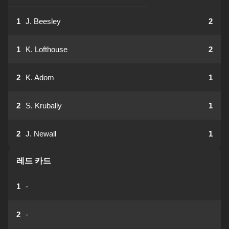
1
J. Beesley
2
1
K. Lofthouse
2
2
K. Adom
1
2
S. Krubally
1
2
J. Newall
1
레드 카드
1
-
2
-