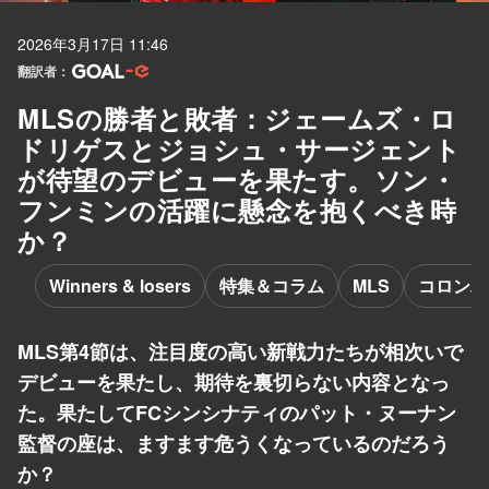
2026年3月17日 11:46
翻訳者：
MLSの勝者と敗者：ジェームズ・ロ
ドリゲスとジョシュ・サージェント
が待望のデビューを果たす。ソン・
フンミンの活躍に懸念を抱くべき時
か？
Winners & losers
特集＆コラム
MLS
コロンバ
MLS第4節は、注目度の高い新戦力たちが相次いで
デビューを果たし、期待を裏切らない内容となっ
た。果たしてFCシンシナティのパット・ヌーナン
監督の座は、ますます危うくなっているのだろう
か？