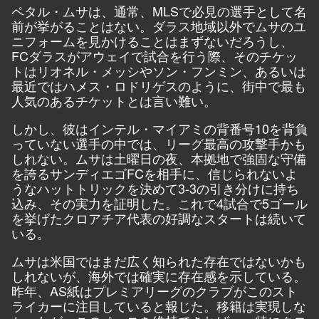
ペタル・ムサは、通常、MLSで必見の選手として名
前が挙がることはない。ダラス地域以外でムサのユ
ニフォームを見かけることはまずないだろうし、
FCダラスがアウェイで試合を行う際、そのチケッ
トはリオネル・メッシやソン・フンミン、あるいは
最近ではハメス・ロドリゲスのように、街中で最も
人気のあるチケットとは言い難い。
しかし、彼はインテル・マイアミの背番号10を背負
っていない選手の中では、リーグ最高の攻撃手かも
しれない。ムサは土曜日の夜、本拠地で強固な守備
を誇るサンディエゴFCを相手に、信じられないよ
うなハットトリックを決めて3-3の引き分けに持ち
込み、その実力を証明した。これで4試合で5ゴール
を挙げたクロアチア代表の好調なスタートは続いて
いる。
ムサは米国ではまだ広く知られた存在ではないかも
しれないが、海外では確実に存在感を示している。
昨年、AS紙はプレミアリーグのクラブがこのスト
ライカーに注目していると報じた。移籍は実現しな