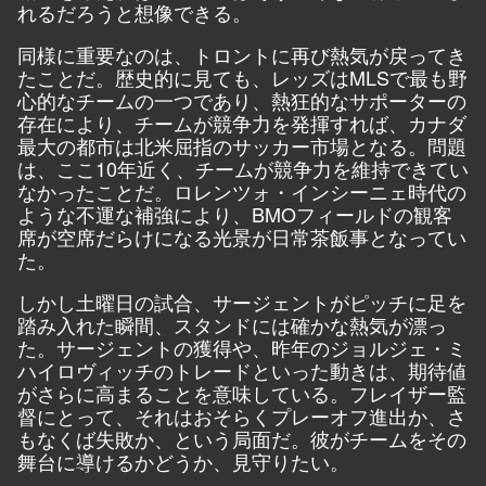
れるだろうと想像できる。
同様に重要なのは、トロントに再び熱気が戻ってき
たことだ。歴史的に見ても、レッズはMLSで最も野
心的なチームの一つであり、熱狂的なサポーターの
存在により、チームが競争力を発揮すれば、カナダ
最大の都市は北米屈指のサッカー市場となる。問題
は、ここ10年近く、チームが競争力を維持できてい
なかったことだ。ロレンツォ・インシーニェ時代の
ような不運な補強により、BMOフィールドの観客
席が空席だらけになる光景が日常茶飯事となってい
た。
しかし土曜日の試合、サージェントがピッチに足を
踏み入れた瞬間、スタンドには確かな熱気が漂っ
た。サージェントの獲得や、昨年のジョルジェ・ミ
ハイロヴィッチのトレードといった動きは、期待値
がさらに高まることを意味している。フレイザー監
督にとって、それはおそらくプレーオフ進出か、さ
もなくば失敗か、という局面だ。彼がチームをその
舞台に導けるかどうか、見守りたい。