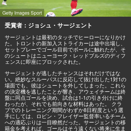
Getty Images Sport
受賞者：ジョシュ・サージェント
サージェントは最初のタッチでヒーローになりかけ
た。トロントの新加入ストライカーは途中出場し、
セットプレーでゴール目前でボールに触れたが、そ
のシュートはニューヨーク・レッドブルズのディフ
ェンスに即座にブロックされた。
サージェントが逃したチャンスはそれだけではな
い。絶妙なスルーパスに反応して抜け出した1対1の
場面でも、彼はシュートを外してしまった。これら
の決定機を逃したことが響き、アウェイチームは終
盤に同点ゴールを決め、試合は1-1の引き分けに終
わったが、それでも前向きな材料はあった。 クラ
ブでのトレーニング期間がわずか8日程度という選
手にしては、ロビン・フレイザー監督率いるチーム
への適応ぶりは一目瞭然だった。サージェントの移
籍金を考えれば、ゴールはそう遠くない将来に生ま