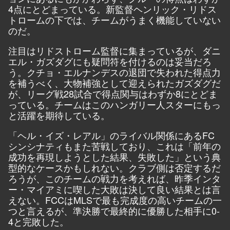
4点にとどまっている。新監督ヘンリック・リドス
トロームの下では、チームがうまく機能していない
のだ。
注目はリドストローム監督に集まっているが、ダニ
エル・ガズダグにも疑問符を付けるのは妥当だろ
う。クチョ・エルナンデスの退団で失われた得点力
を補うべく、大物補強として迎えられたガズダグだ
が、リーグ戦28試合で得点関与はわずか8にとどま
っている。チームはこのハンガリー人スターにもっ
と活躍を期待している。
「ヘル・イズ・レアル」のライバル関係にあるFC
シンシナティもまた苦戦しており、これは「前年の
成功を再現しようとした結果、失敗した」という典
型的なケースかもしれない。クラブ側は否定するだ
ろうが、このチームの戦力を考えれば、昨季インタ
ー・マイアミに喫した大敗は決して良い結果とは言
えない。FCCはMLSで最も完成度の高いチームの一
つと言えるが、準決勝で最終的に優勝した相手に0-
4と完敗した。