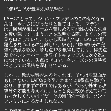
「勝利こそが最高の消臭剤だ。」
LAFCにとって、ジョン・マッデンのこの有名な言
葉は、今まさにぴったりと当てはまる。 マデン
は、勝利が後にチームを苦しめる可能性のある欠点
を覆い隠してしまうことを説明する際、よくこの言
葉を口にしていた。しかし現時点では、LAFCに問
題点を見つけるのは難しい。彼らは4勝0敗0分の完
璧な成績を収め、勝ち点12を獲得しており、得失点
差でバンクーバー・ホワイトキャップスに次ぐ2位
につけている。失点はゼロで、今シーズンの優勝候
補としての風格を漂わせている。
しかし、懸念材料があるとすれば、それは攻撃面か
もしれない。LAFCは今季これまでに8得点を挙げて
おり、まずまずの数字ではあるが、彼らが擁する攻
撃陣の才能を考えれば、もっと得点数が増えていて
もおかしくないはずだ。その疑問の一端は、ソン・
フンミンにあるかもしれない。
この韓国人スターは今シーズンまだ得点を挙げてお