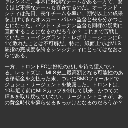
ァレンスに、非常に好調なチームがある一方で、驚
くほど不振なチームも存在するのだ。オーランド・
シティは先日、長年チームを率い、期待以上の成果
を上げてきたオスカー・パレハ監督と袂を分かつこ
とになった。パット・ヌーナン監督も同様の疑問に
直面することになるのだろうか？ これまで苦戦し
ていたニューイングランド・レボリューションに6-
1で敗れたことは不可解だ。特に、紙面上ではMLS
屈指の完成度を誇るシンシナティにとってはなおさ
らである。
一方、トロントFCは好転の兆しを待ち望んでい
る。レッドズは、MLS史上最高額となる可能性のあ
る移籍金を支払った末、ついにBMOフィールドで
ジョシュ・サージェントを披露した。トロントは、
10年近く前にMLSカップを制して以来、かつての
輝きを取り戻せていない。サージェントこそが、あ
の黄金時代を蘇らせるきっかけとなるのだろうか？