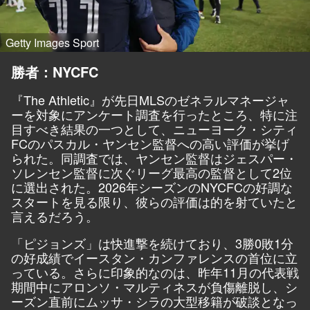
Getty Images Sport
勝者：NYCFC
『The Athletic』が先日MLSのゼネラルマネージャ
ーを対象にアンケート調査を行ったところ、
特に注
目すべき結果
の一つとして、
ニューヨーク・シティ
FCのパスカル・ヤンセン監督への高い評価が挙げ
られた
。同調査では、ヤンセン監督はジェスパー・
ソレンセン監督に次ぐリーグ最高の監督として2位
に選出された。2026年シーズンのNYCFCの好調な
スタートを見る限り、彼らの評価は的を射ていたと
言えるだろう。
「ピジョンズ」は快進撃を続けており、3勝0敗1分
の好成績でイースタン・カンファレンスの首位に立
っている。さらに印象的なのは、昨年11月の代表戦
期間中にアロンソ・マルティネスが負傷離脱し、シ
ーズン直前にムッサ・シラの大型移籍が破談となっ