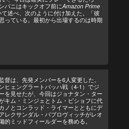
ンパニはキックオフ前に
Amazon Prime
いて述べ、次のように付け加えた。「彼
思っている。最初から出場するのは時期
監督は、先発メンバーを6人変更した。
ンヒェングラートバッハ戦（4-1）で
ジ
ーを見せたが
、今回はジョナタン・ター
がキム・ミンジェとトム・ビショフに代
カノとコンラッド・ライマーとともにデ
アレクサンダル・パブロヴィッチがレオ
備的ミッドフィールダーを務める。