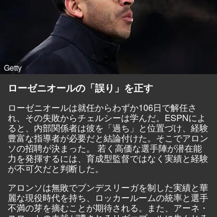
Getty
ローゼニオールの「誤り」を正す
ローゼニオールは就任からわずか106日で解任さ
れ、その失敗からチェルシーは学んだ。
ESPN
によ
ると、内部関係者は彼を「過ち」と位置づけ、経験
豊富な指導者が必要だと結論付けた。そこでアロン
ソの招聘が決まった。 若く高価な選手陣が潜在能
力を発揮するには、育成型監督ではなく実績と経験
が不可欠だと判断した。
アロンソは無敗でブンデスリーガを制した実績と華
麗な現役時代を持ち、ロッカールームの統率と選手
不満の芽を摘むことが期待される。また、アーネ・