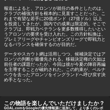
報道によると、アロンソが就任の条件としたのは、
クラブの補強方針を根本的に見直すことだった。こ
れまで有望な若手に20億ポンド（27億ドル）以上
を投資してきたが、国内での成果は限定的。そこで
クラブは、即戦力ベテランを更多数獲得したいとい
うアロンソの要求を受け入れた。この方針転換は、
プレミアリーグやチャンピオンズリーグで即戦力と
なるバランスを確保するのが目的だ。
データやスカウト網は活用しつつ、候補決定ではア
ロンソの判断が最優先される。移籍決定権の欠如は
前任者の課題だったが、今回は彼が今夏の陣容再編
を主導することが確約された。この約束が、ベルナ
ベウを去ったアロンソをイングランドへ呼び戻す決
め手となった。
この物語を楽しんでいただけましたか？
GOAL.comをGoogleの優先情報源に追加して、より多くのレポ