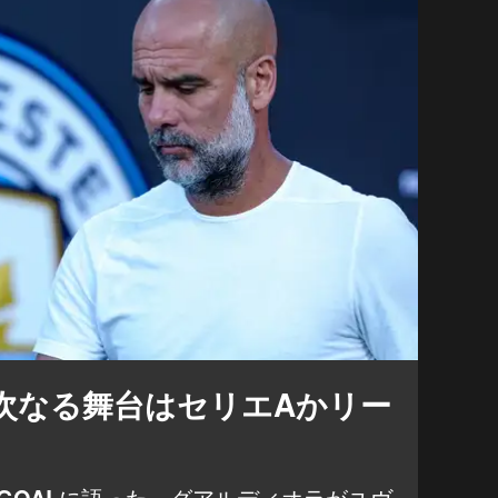
次なる舞台はセリエAかリー
GOAL
に語った。グアルディオラがユヴ