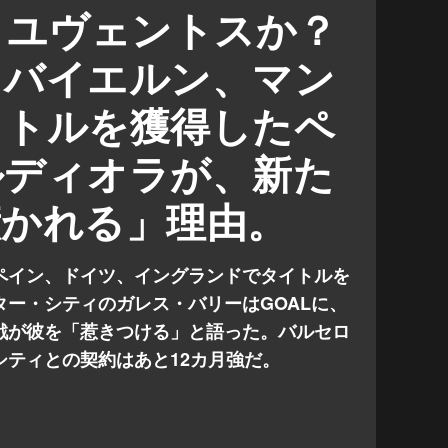
ユヴェントス
プレミアリーグ
、ユヴェントスか？
セリエ A
リーグ・アン
、バイエルン、マン
イトルを獲得したペ
ルディオラが、新た
惹かれる」理由。
ペイン、ドイツ、イングランドでタイトルを
ー・シティのガレス・バリーはGOALに、
戦が彼を「惹きつける」と語った。バルセロ
シティとの契約はあと12カ月強だ。