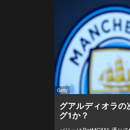
Getty
グアルディオラの
グ1か？
バリーは
BetMGM
を通じて