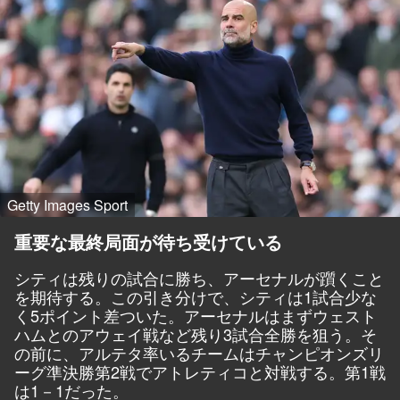
Getty Images Sport
重要な最終局面が待ち受けている
シティは残りの試合に勝ち、アーセナルが躓くこと
を期待する。この引き分けで、シティは1試合少な
く5ポイント差ついた。アーセナルはまずウェスト
ハムとのアウェイ戦など残り3試合全勝を狙う。そ
の前に、アルテタ率いるチームはチャンピオンズリ
ーグ準決勝第2戦でアトレティコと対戦する。第1戦
は1－1だった。